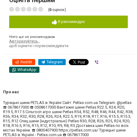
Оцініть першим
(
0
оцінок)
Я рекомендую
Ніхто ще не рекомендував
Авторизуйтесь
,
щоб оцінити і порекомендувати
Reddit
Telegram
Viber
WhatsApp
Про нас
Турецькі шини PETLAS в Україні Сайт: Petlas.com.ua Telegram: @petlas
☎️ 0678617000 ☎️ 0508617000 Вантажні шини Petlas R22.5, R24, R20,
R19.5, R17.5 Сільгосп агро шини Petlas R54, R52, R48, R46, R44, R42, R38,
R36, R34, R32, R30, R28, R26, R24, R22.5, R19, R18, R17, R16, R15.5, R15.3,
R15, R12 Спец шини (індустріальні) Petlas R30, R28, R26, R25, R24, R20,
R18, R16.5, R16, R15, R12, R10, R9, R8, R5 Доставка шин Petlas по всіх
містах України. ☎️ 0800407900 https://petlas.com.ua/ Турецькі шини
PETLAS в Україні - Petlas.com.ua ☎️ 0678617000