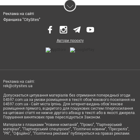
Реклама на сайті
Франшиза "CitySites"
Автори проєкту
Реклама на сайті:
rek@citysites.ua
Допускається цитування матеріалів без отримання попередньої згоди
04597.com.ua за умови розміщення в тексті обов'язкового посилання на
04597.com.ua - Сайт міста Ірпінь. Для інтернет-видань обов'язкове
розміщення прямого, відкритого для пошукових систем гіперпосилання
на цитовані статті не нижче другого абзацу в тексті або в якості джерела.
Порушення виняткових прав переслідується Законом.
Матеріали з плашками "Новини компаній", "Промо", "Партнерський
матеріал", "Партнерський спецпроєкт", "Політичні новини", "Пресреліз",
"PR", "Офіційно", "Політична реклама" публікуються на правах реклами.