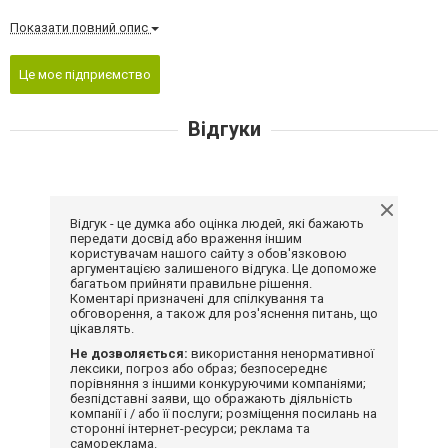
Показати повний опис
Це моє підприємство
Відгуки
Відгук - це думка або оцінка людей, які бажають
передати досвід або враження іншим
користувачам нашого сайту з обов'язковою
аргументацією залишеного відгука. Це допоможе
багатьом прийняти правильне рішення.
Коментарі призначені для спілкування та
обговорення, а також для роз'яснення питань, що
цікавлять.
Не дозволяється:
використання ненормативної
лексики, погроз або образ; безпосереднє
порівняння з іншими конкуруючими компаніями;
безпідставні заяви, що ображають діяльність
компанії і / або її послуги; розміщення посилань на
сторонні інтернет-ресурси; реклама та
самореклама.