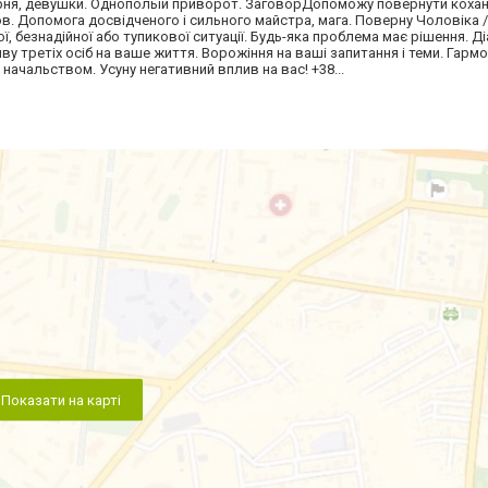
рня, девушки. Однополый приворот. ЗаговорДопоможу повернути кохан
в. Допомога досвідченого і сильного майстра, мага. Поверну Чоловіка 
ї, безнадійної або тупикової ситуації. Будь-яка проблема має рішення. Д
ву третіх осіб на ваше життя. Ворожіння на ваші запитання і теми. Гармон
 начальством. Усуну негативний вплив на вас! +38...
Показати на карті