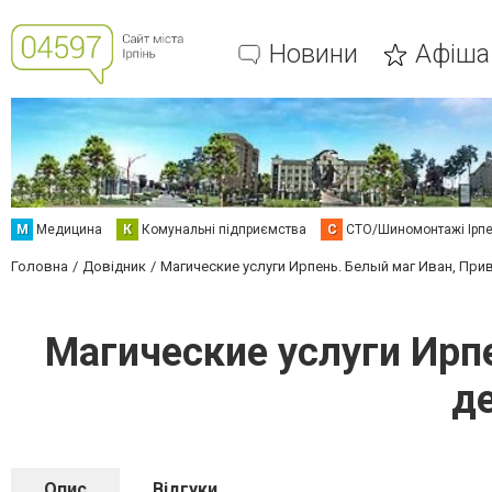
Новини
Афіша
М
Медицина
К
Комунальні підприємства
С
СТО/Шиномонтажі Ірп
Головна
Довідник
Магические услуги Ирпень. Белый маг Иван, При
Магические услуги Ирп
д
Опис
Відгуки