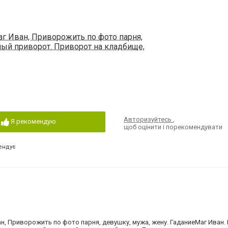
г Иван, Приворожить по фото парня,
лый приворот. Приворот на кладбище,
Авторизуйтесь
,
Я рекомендую
щоб оцінити і порекомендувати
ендує
ан, Приворожить по фото парня, девушку, мужа, жену. ГаданиеМаг Иван.