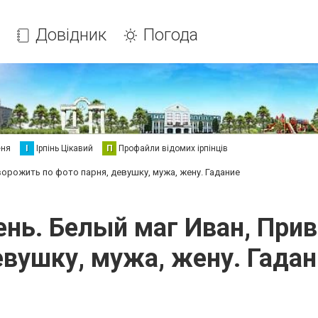
Довідник
Погода
еня
І
Ірпінь Цікавий
П
Профайли відомих ірпінців
ворожить по фото парня, девушку, мужа, жену. Гадание
ень. Белый маг Иван, Прив
евушку, мужа, жену. Гадан