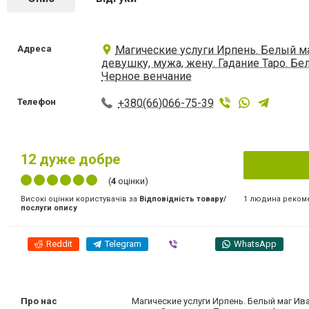
Адреса
Магические услуги Ирпень. Белый ма
девушку, мужа, жену. Гадание Таро. Бе
Черное венчание
Телефон
+380(66)066-75-39
12
дуже добре
(
4
оцінки)
1 людина реком
Високі оцінки користувачів за
Відповідність товару/
послуги опису
Reddit
Telegram
Viber
WhatsApp
Про нас
Магические услуги Ирпень. Белый маг Ив