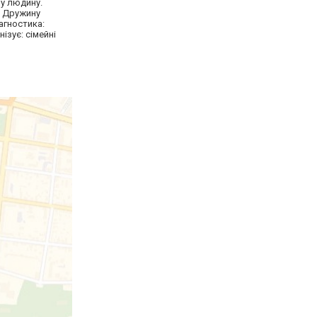
у людину.
/ Дружину
іагностика:
ізує: сімейні