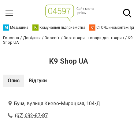
М
Медицина
К
Комунальні підприємства
С
СТО/Шиномонтажі Ірп
Головна
Довідник
Зоосвіт
Зоотовари - товари для тварин
K9
Shop UA
K9 Shop UA
Опис
Відгуки
Буча, вулиця Киево-Мироцкая, 104-Д
(67) 692-87-87