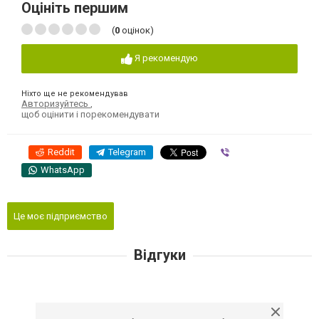
Оцініть першим
(
0
оцінок)
Я рекомендую
Ніхто ще не рекомендував
Авторизуйтесь
,
щоб оцінити і порекомендувати
Reddit
Telegram
Viber
WhatsApp
Це моє підприємство
Відгуки