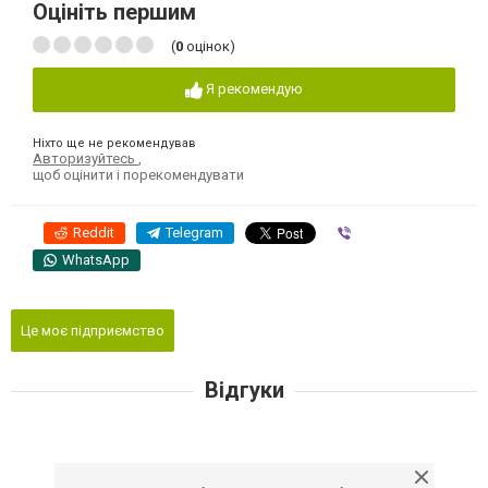
Оцініть першим
(
0
оцінок)
Я рекомендую
Ніхто ще не рекомендував
Авторизуйтесь
,
щоб оцінити і порекомендувати
Reddit
Telegram
Viber
WhatsApp
Це моє підприємство
Відгуки