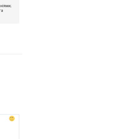
ніями;
та