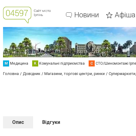
Новини
Афіша
М
Медицина
К
Комунальні підприємства
С
СТО/Шиномонтажі Ірп
Головна
Довідник
Магазини, торгові центри, ринки
Супермаркети,
Опис
Відгуки