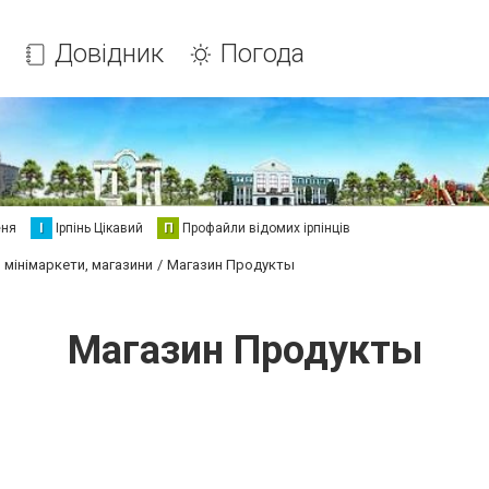
Довідник
Погода
еня
І
Ірпінь Цікавий
П
Профайли відомих ірпінців
 мінімаркети, магазини
Магазин Продукты
Магазин Продукты