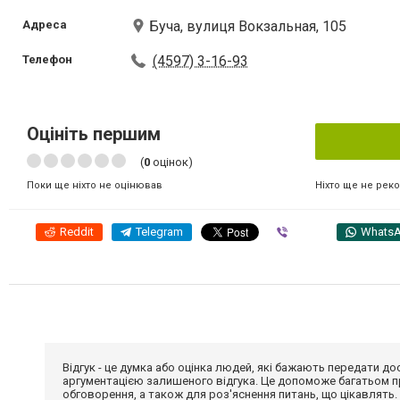
Адреса
Буча, вулиця Вокзальная, 105
Телефон
(4597) 3-16-93
Оцініть першим
(
0
оцінок)
Ніхто ще не рек
Поки ще ніхто не оцінював
Reddit
Telegram
Viber
Whats
Відгук - це думка або оцінка людей, які бажають передати 
аргументацією залишеного відгука. Це допоможе багатьом пр
обговорення, а також для роз'яснення питань, що цікавлять.