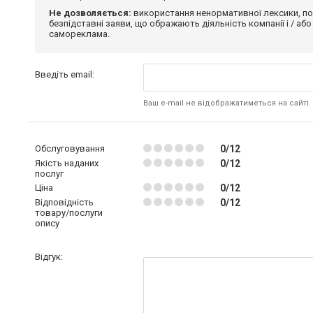
Не дозволяється:
використання ненормативної лексики, по
безпідставні заяви, що ображають діяльність компанії і / або
самореклама.
Введіть email:
Ваш e-mail не відображатиметься на сайті
Обслуговування
0/12
Якість наданих
0/12
послуг
Ціна
0/12
Відповідність
0/12
товару/послуги
опису
Відгук: