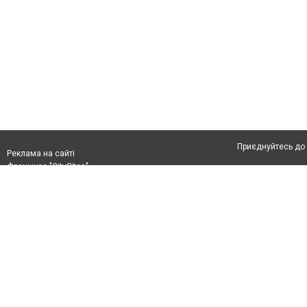
Приєднуйтесь до 
Реклама на сайті
Франшиза "CitySites"
Автори проєкту
Реклама на сайті:
Допускається цит
rek@citysites.ua
тексті обов'язков
розміщення прямо
абзацу в тексті 
Матеріали з плаш
"Політичні новини
Політика конфіде