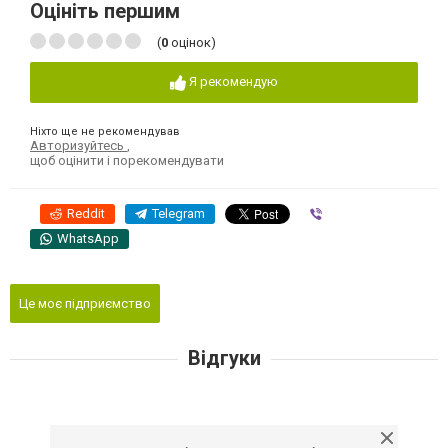
Оцініть першим
(
0
оцінок)
Я рекомендую
Ніхто ще не рекомендував
Авторизуйтесь
,
щоб оцінити і порекомендувати
Reddit
Telegram
Viber
WhatsApp
Це моє підприємство
Відгуки