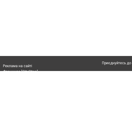
Приєднуйтесь до 
Реклама на сайті
Франшиза "CitySites"
Автори проєкту
Реклама на сайті:
Допускається цит
rek@citysites.ua
тексті обов'язков
розміщення прямо
абзацу в тексті 
Матеріали з плаш
"Політичні новини
Політика конфіде