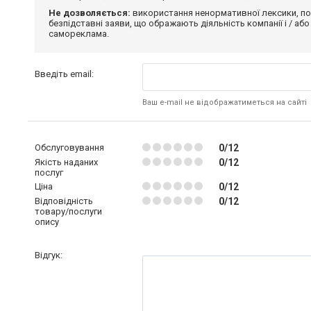
Не дозволяється:
використання ненормативної лексики, по
безпідставні заяви, що ображають діяльність компанії і / або
самореклама.
Введіть email:
Ваш e-mail не відображатиметься на сайті
Обслуговування
0/12
Якість наданих
0/12
послуг
Ціна
0/12
Відповідність
0/12
товару/послуги
опису
Відгук: