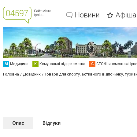
Новини
Афіша
М
Медицина
К
Комунальні підприємства
С
СТО/Шиномонтажі Ірп
Головна
Довідник
Товари для спорту, активного відпочинку, туриз
Опис
Відгуки