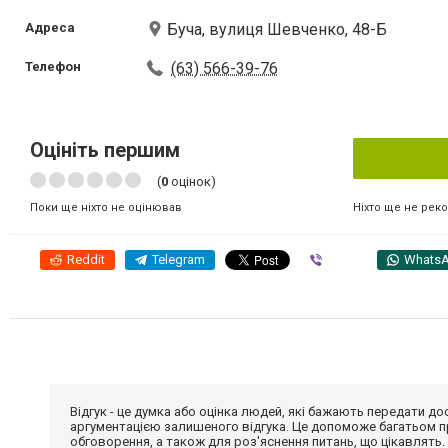
Адреса
Буча, вулиця Шевченко, 48-Б
Телефон
(63) 566-39-76
Оцініть першим
(
0
оцінок)
Ніхто ще не рек
Поки ще ніхто не оцінював
Reddit
Telegram
Viber
Whats
Відгук - це думка або оцінка людей, які бажають передати 
аргументацією залишеного відгука. Це допоможе багатьом пр
обговорення, а також для роз'яснення питань, що цікавлять.