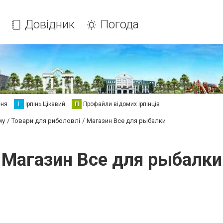
Довідник
Погода
еня
І
Ірпінь Цікавий
П
Профайли відомих ірпінців
му
Товари для риболовлі
Магазин Все для рыбалки
Магазин Все для рыбалки