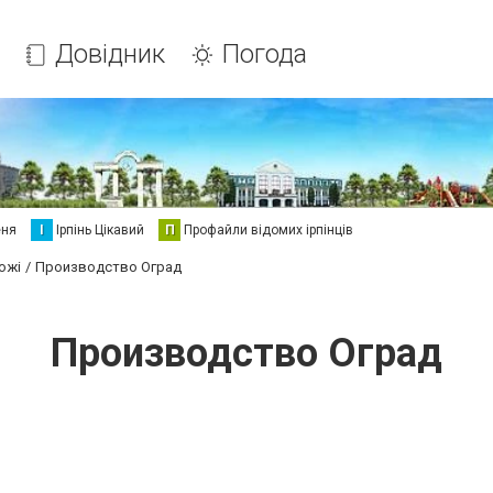
Довідник
Погода
еня
І
Ірпінь Цікавий
П
Профайли відомих ірпінців
ожі
Производство Оград
Производство Оград