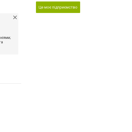
Це моє підприємство
ніями;
та