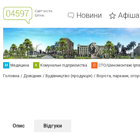
Новини
Афіша
М
Медицина
К
Комунальні підприємства
С
СТО/Шиномонтажі Ірп
Головна
Довідник
Будівництво (продукція)
Ворота, паркани, огор
Опис
Відгуки