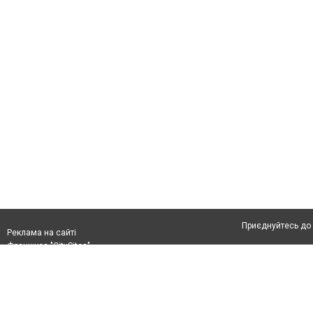
Приєднуйтесь до 
Реклама на сайті
Франшиза "CitySites"
Автори проєкту
Реклама на сайті:
Допускається цит
rek@citysites.ua
тексті обов'язков