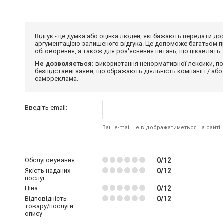
Відгук - це думка або оцінка людей, які бажають передати 
аргументацією залишеного відгука. Це допоможе багатьом пр
обговорення, а також для роз'яснення питань, що цікавлять.
Не дозволяється:
використання ненормативної лексики, по
безпідставні заяви, що ображають діяльність компанії і / або
самореклама.
Введіть email:
Ваш e-mail не відображатиметься на сайті
Обслуговування
0/12
Якість наданих
0/12
послуг
Ціна
0/12
Відповідність
0/12
товару/послуги
опису