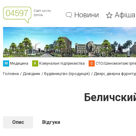
Новини
Афіша
М
Медицина
К
Комунальні підприємства
С
СТО/Шиномонтажі Ірп
Головна
Довідник
Будівництво (продукція)
Двері, дверна фурніту
Беличски
Опис
Відгуки