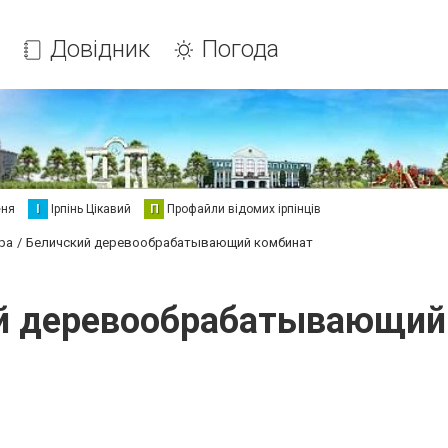
Довідник
Погода
еня
І
Ірпінь Цікавий
П
Профайли відомих ірпінців
ра
Беличский деревообрабатывающий комбинат
й деревообрабатывающий