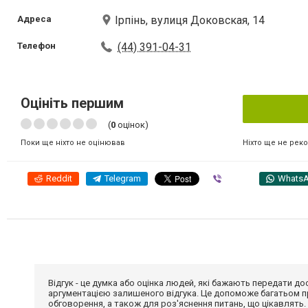
Адреса
Ірпінь, вулиця Доковская, 14
Телефон
(44) 391-04-31
Оцініть першим
(
0
оцінок)
Ніхто ще не рек
Поки ще ніхто не оцінював
Reddit
Telegram
Viber
Whats
Відгук - це думка або оцінка людей, які бажають передати 
аргументацією залишеного відгука. Це допоможе багатьом пр
обговорення, а також для роз'яснення питань, що цікавлять.