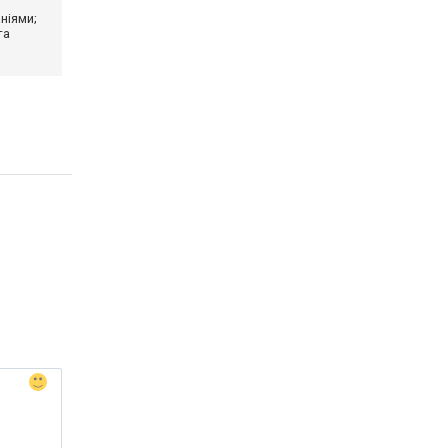
ніями;
та