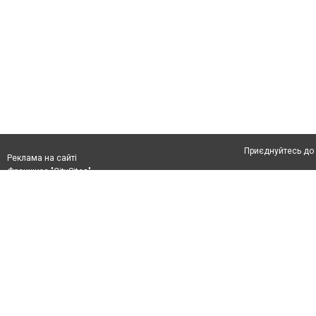
Приєднуйтесь до 
Реклама на сайті
Франшиза "CitySites"
Автори проєкту
Реклама на сайті:
Допускається цит
rek@citysites.ua
тексті обов'язков
розміщення прямо
абзацу в тексті 
Матеріали з плаш
"Політичні новини
Політика конфіде