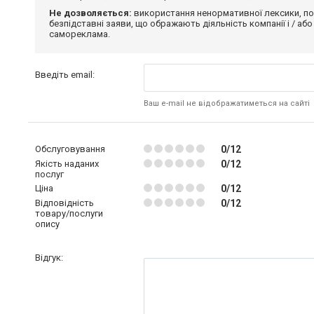
Не дозволяється:
використання ненормативної лексики, по
безпідставні заяви, що ображають діяльність компанії і / або
самореклама.
Введіть email:
Ваш e-mail не відображатиметься на сайті
Обслуговування
0/12
Якість наданих
0/12
послуг
Ціна
0/12
Відповідність
0/12
товару/послуги
опису
Відгук: