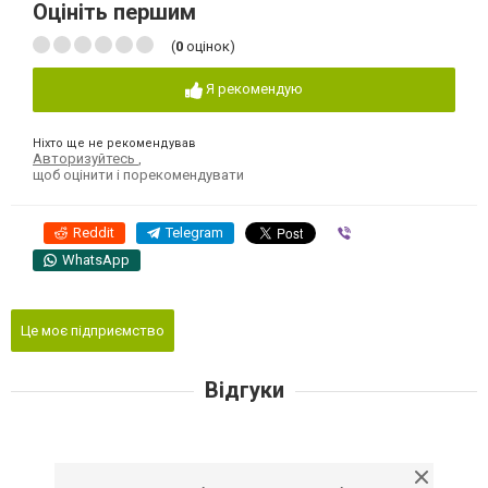
Оцініть першим
(
0
оцінок)
Я рекомендую
Ніхто ще не рекомендував
Авторизуйтесь
,
щоб оцінити і порекомендувати
Reddit
Telegram
Viber
WhatsApp
Це моє підприємство
Відгуки