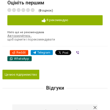
Оцініть першим
(
0
оцінок)
Я рекомендую
Ніхто ще не рекомендував
Авторизуйтесь
,
щоб оцінити і порекомендувати
Reddit
Telegram
Viber
WhatsApp
Це моє підприємство
Відгуки