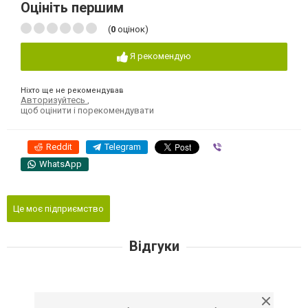
Оцініть першим
(
0
оцінок)
Я рекомендую
Ніхто ще не рекомендував
Авторизуйтесь
,
щоб оцінити і порекомендувати
Reddit
Telegram
Viber
WhatsApp
Це моє підприємство
Відгуки