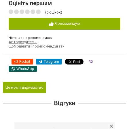
Оцініть першим
(
0
оцінок)
Я рекомендую
Ніхто ще не рекомендував
Авторизуйтесь
,
щоб оцінити і порекомендувати
Reddit
Telegram
Viber
WhatsApp
Це моє підприємство
Відгуки