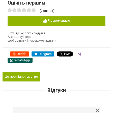
Оцініть першим
(
0
оцінок)
Я рекомендую
Ніхто ще не рекомендував
Авторизуйтесь
,
щоб оцінити і порекомендувати
Reddit
Telegram
Viber
WhatsApp
Це моє підприємство
Відгуки