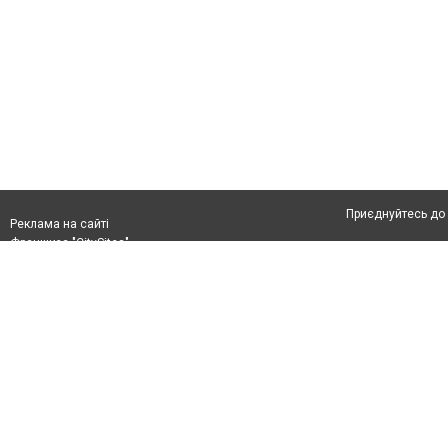
Приєднуйтесь до 
Реклама на сайті
Франшиза "CitySites"
Автори проєкту
Реклама на сайті:
Допускається цит
rek@citysites.ua
тексті обов'язков
розміщення прямо
абзацу в тексті 
Матеріали з плаш
"Політичні новини
Політика конфіде