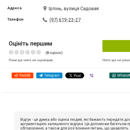
Адреса
Ірпінь, вулиця Садовая
Телефон
(97) 619-23-27
Оцініть першим
(
0
оцінок)
Ніхто ще не рек
Поки ще ніхто не оцінював
Reddit
Telegram
Viber
Whats
Відгук - це думка або оцінка людей, які бажають передати 
аргументацією залишеного відгука. Це допоможе багатьом пр
обговорення, а також для роз'яснення питань, що цікавлять.