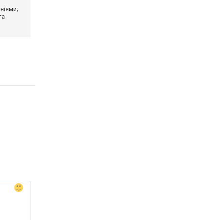
ніями;
та