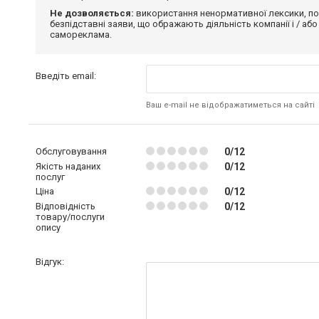
Не дозволяється:
використання ненормативної лексики, по
безпідставні заяви, що ображають діяльність компанії і / або
самореклама.
Введіть email:
Ваш e-mail не відображатиметься на сайті
Обслуговування
0/12
Якість наданих
0/12
послуг
Ціна
0/12
Відповідність
0/12
товару/послуги
опису
Відгук: