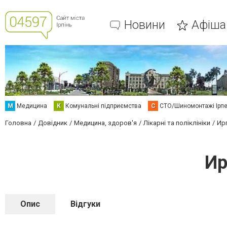
Новини
Афіша
М
Медицина
К
Комунальні підприємства
С
СТО/Шиномонтажі Ірп
Головна
Довідник
Медицина, здоров'я
Лікарні та поліклініки
Ир
Ир
Опис
Відгуки