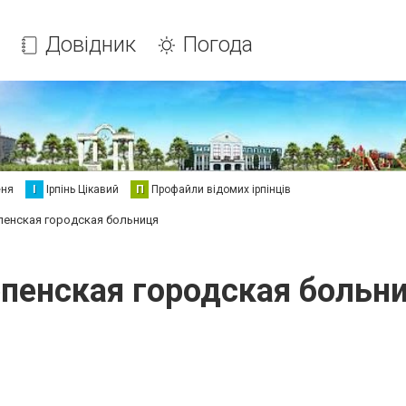
Довідник
Погода
еня
І
Ірпінь Цікавий
П
Профайли відомих ірпінців
пенская городская больниця
пенская городская больн