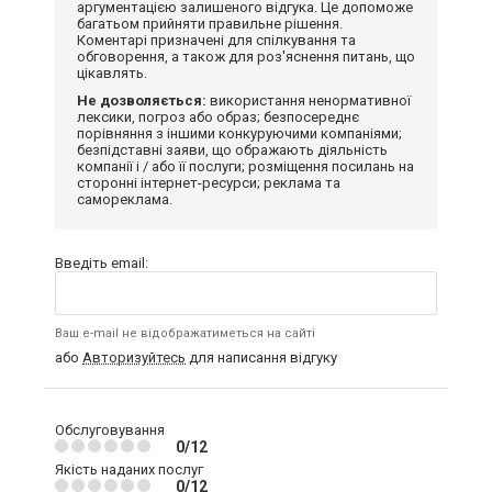
аргументацією залишеного відгука. Це допоможе
багатьом прийняти правильне рішення.
Коментарі призначені для спілкування та
обговорення, а також для роз'яснення питань, що
цікавлять.
Не дозволяється:
використання ненормативної
лексики, погроз або образ; безпосереднє
порівняння з іншими конкуруючими компаніями;
безпідставні заяви, що ображають діяльність
компанії і / або її послуги; розміщення посилань на
сторонні інтернет-ресурси; реклама та
самореклама.
Введіть email:
Ваш e-mail не відображатиметься на сайті
або
Авторизуйтесь
для написання відгуку
Обслуговування
0/12
Якість наданих послуг
0/12