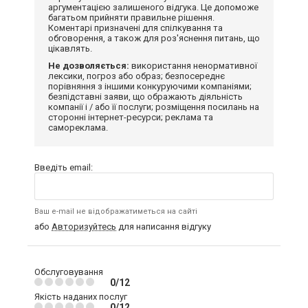
аргументацією залишеного відгука. Це допоможе
багатьом прийняти правильне рішення.
Коментарі призначені для спілкування та
обговорення, а також для роз'яснення питань, що
цікавлять.
Не дозволяється:
використання ненормативної
лексики, погроз або образ; безпосереднє
порівняння з іншими конкуруючими компаніями;
безпідставні заяви, що ображають діяльність
компанії і / або її послуги; розміщення посилань на
сторонні інтернет-ресурси; реклама та
самореклама.
Введіть email:
Ваш e-mail не відображатиметься на сайті
або
Авторизуйтесь
для написання відгуку
Обслуговування
0/12
Якість наданих послуг
0/12