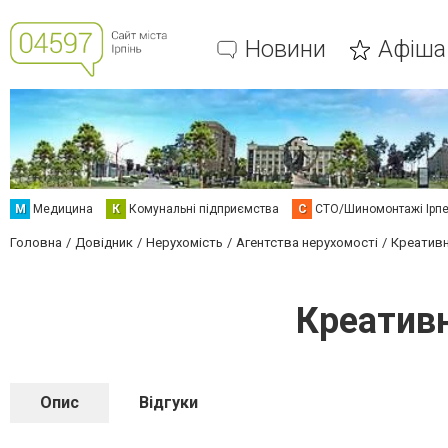
Новини
Афіша
М
Медицина
К
Комунальні підприємства
С
СТО/Шиномонтажі Ірп
Головна
Довідник
Нерухомість
Агентства нерухомості
Креативн
Креатив
Опис
Відгуки