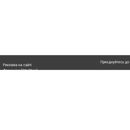
Приєднуйтесь до 
Реклама на сайті
Франшиза "CitySites"
Автори проєкту
Реклама на сайті:
Допускається цит
rek@citysites.ua
тексті обов'язков
розміщення прямо
абзацу в тексті 
Матеріали з плаш
"Політичні новини
Політика конфіде