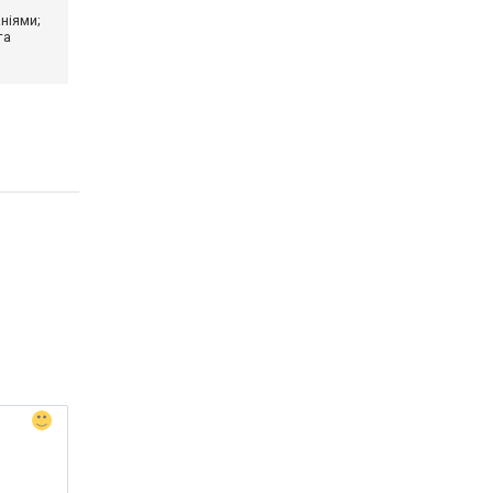
ніями;
та