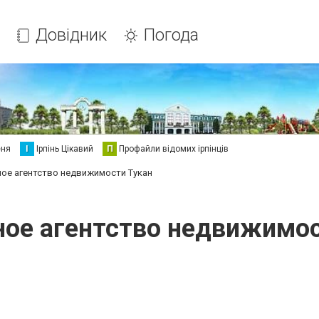
Довідник
Погода
еня
І
Ірпінь Цікавий
П
Профайли відомих ірпінців
ое агентство недвижимости Тукан
ное агентство недвижимос