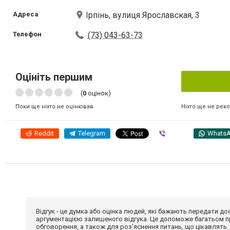
Адреса
Ірпінь, вулиця Ярославская, 3
Телефон
(73) 043-63-73
Оцініть першим
(
0
оцінок)
Ніхто ще не рек
Поки ще ніхто не оцінював
Reddit
Telegram
Viber
Whats
Відгук - це думка або оцінка людей, які бажають передати 
аргументацією залишеного відгука. Це допоможе багатьом пр
обговорення, а також для роз'яснення питань, що цікавлять.