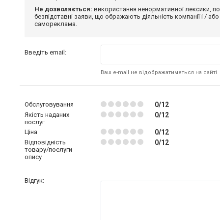
Не дозволяється:
використання ненормативної лексики, по
безпідставні заяви, що ображають діяльність компанії і / або
самореклама.
Введіть email:
Ваш e-mail не відображатиметься на сайті
Обслуговування
0/12
Якість наданих
0/12
послуг
Ціна
0/12
Відповідність
0/12
товару/послуги
опису
Відгук: