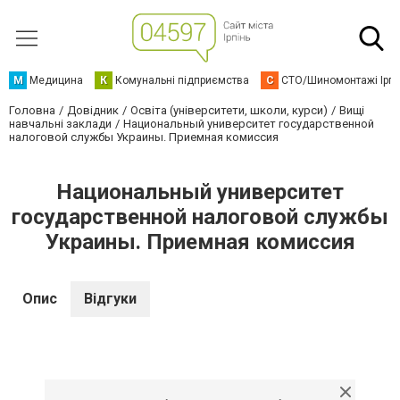
М
Медицина
К
Комунальні підприємства
С
СТО/Шиномонтажі Ірп
Головна
Довідник
Освіта (університети, школи, курси)
Вищі
навчальні заклади
Национальный университет государственной
налоговой службы Украины. Приемная комиссия
Национальный университет
государственной налоговой службы
Украины. Приемная комиссия
Опис
Відгуки