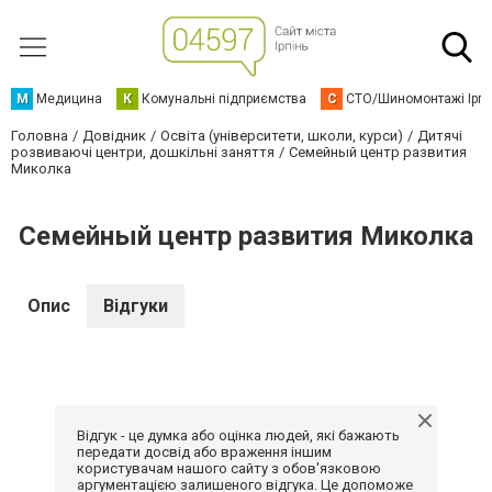
М
Медицина
К
Комунальні підприємства
С
СТО/Шиномонтажі Ірп
Головна
Довідник
Освіта (університети, школи, курси)
Дитячі
розвиваючі центри, дошкільні заняття
Семейный центр развития
Миколка
Семейный центр развития Миколка
Опис
Відгуки
Відгук - це думка або оцінка людей, які бажають
передати досвід або враження іншим
користувачам нашого сайту з обов'язковою
аргументацією залишеного відгука. Це допоможе