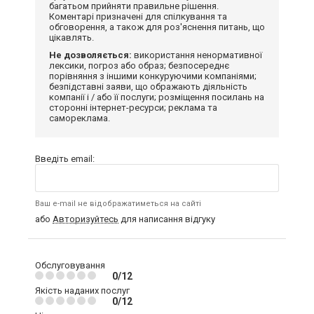
багатьом прийняти правильне рішення.
Коментарі призначені для спілкування та
обговорення, а також для роз'яснення питань, що
цікавлять.
Не дозволяється:
використання ненормативної
лексики, погроз або образ; безпосереднє
порівняння з іншими конкуруючими компаніями;
безпідставні заяви, що ображають діяльність
компанії і / або її послуги; розміщення посилань на
сторонні інтернет-ресурси; реклама та
самореклама.
Введіть email:
Ваш e-mail не відображатиметься на сайті
або
Авторизуйтесь
для написання відгуку
Обслуговування
0/12
Якість наданих послуг
0/12