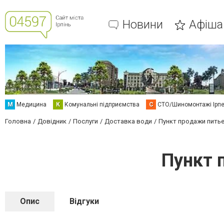
Новини
Афіша
М
Медицина
К
Комунальні підприємства
С
СТО/Шиномонтажі Ірп
Головна
Довідник
Послуги
Доставка води
Пункт продажи пить
Пункт 
Опис
Відгуки