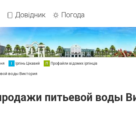
Довідник
Погода
еня
І
Ірпінь Цікавий
П
Профайли відомих ірпінців
евой воды Виктория
продажи питьевой воды В