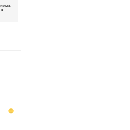
ніями;
та