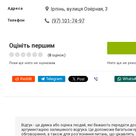
Адреса
Ірпінь, вулиця Озёрная, 3
Телефон
(97) 101-74-97
Оцініть першим
(
0
оцінок)
Ніхто ще не рек
Поки ще ніхто не оцінював
Reddit
Telegram
Viber
Whats
Відгук - це думка або оцінка людей, які бажають передати 
аргументацією залишеного відгука. Це допоможе багатьом пр
обговорення, а також для роз'яснення питань, що цікавлять.