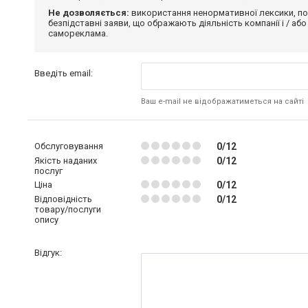
Не дозволяється:
використання ненормативної лексики, по
безпідставні заяви, що ображають діяльність компанії і / або
самореклама.
Введіть email:
Ваш e-mail не відображатиметься на сайті
Обслуговування
0/12
Якість наданих
0/12
послуг
Ціна
0/12
Відповідність
0/12
товару/послуги
опису
Відгук: