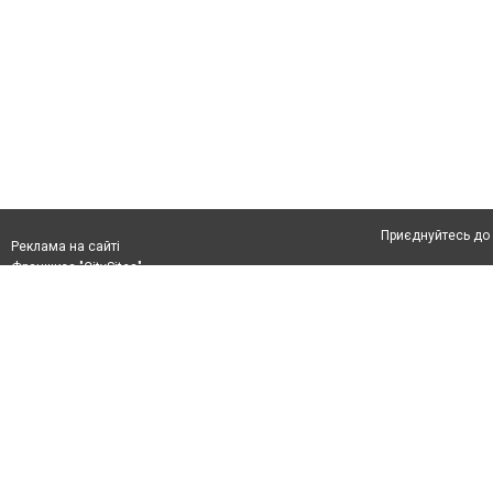
Приєднуйтесь до 
Реклама на сайті
Франшиза "CitySites"
Автори проєкту
Реклама на сайті:
Допускається цит
rek@citysites.ua
тексті обов'язков
розміщення прямо
абзацу в тексті 
Матеріали з плаш
"Політичні новини
Політика конфіде