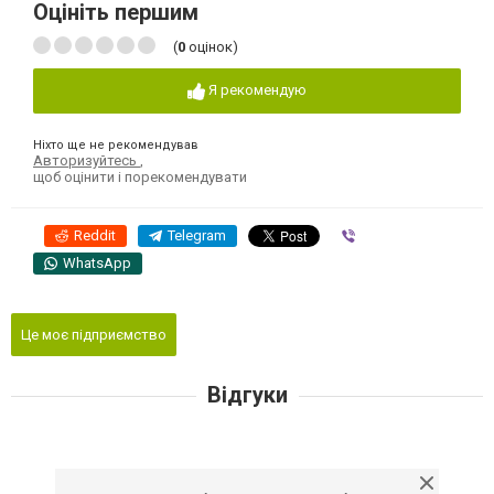
Оцініть першим
(
0
оцінок)
Я рекомендую
Ніхто ще не рекомендував
Авторизуйтесь
,
щоб оцінити і порекомендувати
Reddit
Telegram
Viber
WhatsApp
Це моє підприємство
Відгуки