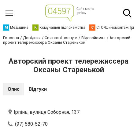
М
Медицина
К
Комунальні підприємства
С
СТО/Шиномонтажі Ірп
Головна
Довідник
Святкові послуги
Відеозйомка
Авторский
проект телережиссера Оксаны Старенькой
Авторский проект телережиссера
Оксаны Старенькой
Опис
Відгуки
Ірпінь, вулиця Соборная, 137
(97) 580-52-70