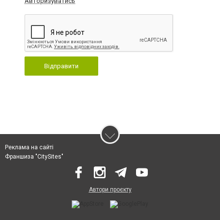
Авторизуватись
Відправити
Реклама на сайті
Франшиза "CitySites"
Автори проєкту