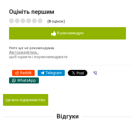
Оцініть першим
(
0
оцінок)
Я рекомендую
Ніхто ще не рекомендував
Авторизуйтесь
,
щоб оцінити і порекомендувати
Reddit
Telegram
Viber
WhatsApp
Це моє підприємство
Відгуки