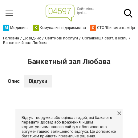
М
Медицина
К
Комунальні підприємства
С
СТО/Шиномонтажі Ірп
Головна
Довідник
Святкові послуги
Організація свят, весіль
Банкетный зал Любава
Банкетный зал Любава
Опис
Відгуки
Відгук - це думка або оцінка людей, які бажають
передати досвід або враження іншим
користувачам нашого сайту з обов'язковою
аргументацією залишеного відгука. Це допоможе
багатьом прийняти правильне рішення.