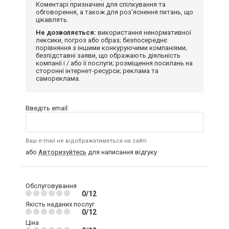
Коментарі призначені для спілкування та
обговорення, а також для роз'яснення питань, що
цікавлять.
Не дозволяється:
використання ненормативної
лексики, погроз або образ; безпосереднє
порівняння з іншими конкуруючими компаніями;
безпідставні заяви, що ображають діяльність
компанії і / або її послуги; розміщення посилань на
сторонні інтернет-ресурси; реклама та
самореклама.
Введіть email:
Ваш e-mail не відображатиметься на сайті
або
Авторизуйтесь
для написання відгуку
Обслуговування
0/12
Якість наданих послуг
0/12
Ціна