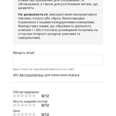
Коментарі призначені для спілкування та
обговорення, а також для роз'яснення питань, що
цікавлять.
Не дозволяється:
використання ненормативної
лексики, погроз або образ; безпосереднє
порівняння з іншими конкуруючими компаніями;
безпідставні заяви, що ображають діяльність
компанії і / або її послуги; розміщення посилань на
сторонні інтернет-ресурси; реклама та
самореклама.
Введіть email:
Ваш e-mail не відображатиметься на сайті
або
Авторизуйтесь
для написання відгуку
Обслуговування
0/12
Якість наданих послуг
0/12
Ціна
0/12