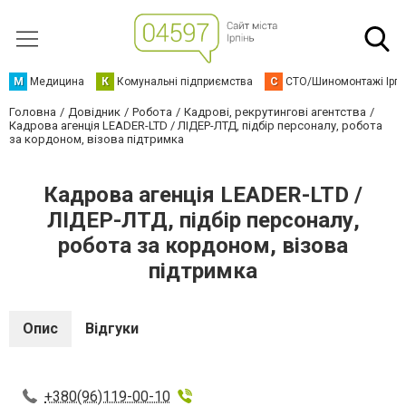
М
Медицина
К
Комунальні підприємства
С
СТО/Шиномонтажі Ірп
Головна
Довідник
Робота
Кадрові, рекрутингові агентства
Кадрова агенція LEADER-LTD / ЛІДЕР-ЛТД, підбір персоналу, робота
за кордоном, візова підтримка
Кадрова агенція LEADER-LTD /
ЛІДЕР-ЛТД, підбір персоналу,
робота за кордоном, візова
підтримка
Опис
Відгуки
+380(96)119-00-10