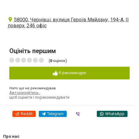
58000, Чернівці, вулиця Героїв Майдану, 194-А, ІІ
поверх, 246 офіс
Оцініть першим
(
0
оцінок)
Я рекомендую
Ніхто ще не рекомендував
Авторизуйтесь
,
щоб оцінити і порекомендувати
Reddit
Telegram
Viber
WhatsApp
Про нас