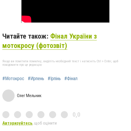
Читайте також:
Фінал України з
мотокросу (фотозвіт)
Якщо ви помітили помилку, виділіть необхідний текст і натисніть Ctrl + Enter, щоб
повідомити про це редакцію
#Мотокрос
#Ирпень
#Ірпінь
#Фінал
Олег Мельник
0,0
Авторизуйтесь
, щоб оцінити