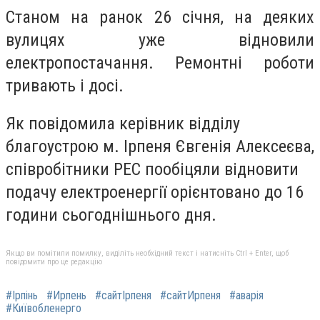
Станом на ранок 26 січня, на деяких
вулицях уже відновили
електропостачання. Ремонтні роботи
тривають і досі.
Як повідомила керівник відділу
благоустрою м. Ірпеня Євгенія Алексеєва,
співробітники РЕС пообіцяли відновити
подачу електроенергії орієнтовано до 16
години сьогоднішнього дня.
Якщо ви помітили помилку, виділіть необхідний текст і натисніть Ctrl + Enter, щоб
повідомити про це редакцію
#Ірпінь
#Ирпень
#сайтІрпеня
#сайтИрпеня
#аварія
#Київобленерго