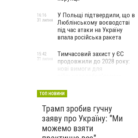
У Польщі підтвердили, що в
16:16
31 липня
Люблінському воєводстві
під час атаки на Україну
впала російська ракета
Тимчасовий захист у ЄС
15:42
31 липня
продовжили до 2028 року:
нові вимоги для
військовозобов’язаних
українців
ТОП НОВИНИ
Трамп зробив гучну
заяву про Україну: "Ми
можемо взяти