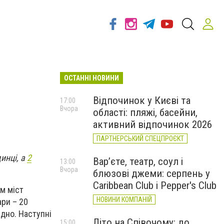
ОСТАННІ НОВИНИ
Відпочинок у Києві та
17:00
Вчора
області: пляжі, басейни,
активний відпочинок 2026
ПАРТНЕРСЬКИЙ СПЕЦПРОЄКТ
динці, а
2
Вар’єте, театр, соул і
13:00
Вчора
блюзові джеми: серпень у
Caribbean Club і Pepper's Club
ім міст
НОВИНИ КОМПАНІЙ
ари – 20
ідно. Наступні
Літо на Співочому: до
15:00