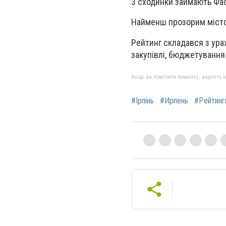
3 сходинки займають Фасті
Найменш прозорим містом
Рейтинг складався з урах
закупівлі, бюджетування т
Якщо ви помітили помилку, виділіть нео
#Ірпінь
#Ирпень
#Рейтинг