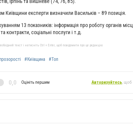
в, Ірпінь та Вишневе (74, 76, 85).
 Київщини експерти визначили Васильків – 89 позиція.
уванням 13 показників: інформація про роботу органів місц
а контракти, соціальні послуги і т.д.
бхідний текст і натисніть Ctrl + Enter, щоб повідомити про це редакцію
прозорості
#Київщина
#Топ
0,0
Оцініть першим
Авторизуйтесь
, щоб