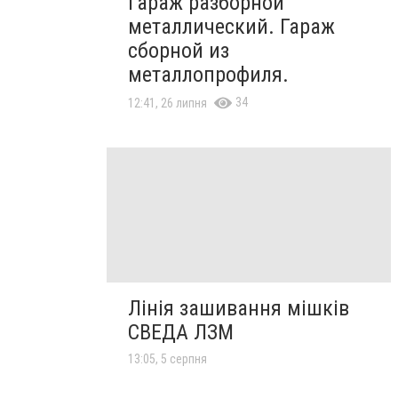
Гараж разборной
металлический. Гараж
сборной из
металлопрофиля.
34
12:41, 26 липня
Лінія зашивання мішків
СВЕДА ЛЗМ
13:05, 5 серпня