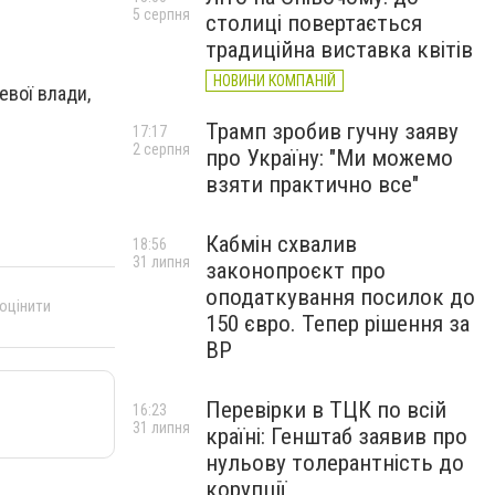
5 серпня
столиці повертається
традиційна виставка квітів
НОВИНИ КОМПАНІЙ
евої влади,
Трамп зробив гучну заяву
17:17
2 серпня
про Україну: "Ми можемо
взяти практично все"
Кабмін схвалив
18:56
31 липня
законопроєкт про
оподаткування посилок до
 оцінити
150 євро. Тепер рішення за
ВР
Перевірки в ТЦК по всій
16:23
31 липня
країні: Генштаб заявив про
нульову толерантність до
корупції