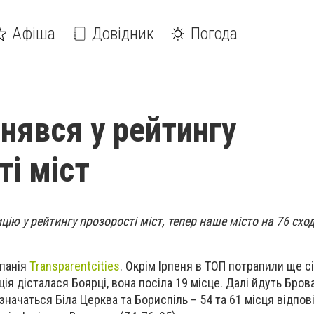
Афіша
Довідник
Погода
днявся у рейтингу
ті міст
ицію у рейтингу прозорості міст, тепер наше місто на 76 схо
панія
Тransparentcities
. Окрім Ірпеня в ТОП потрапили ще с
я дісталася Боярці, вона посіла 19 місце. Далі йдуть Бров
значаться Біла Церква та Бориспіль – 54 та 61 місця відпов