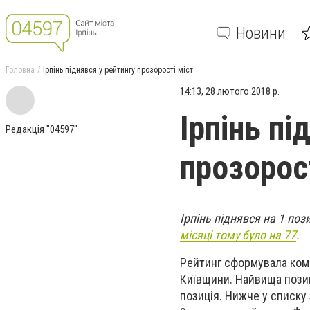
Новини
Головна
Ірпінь піднявся у рейтингу прозорості міст
14:13, 28 лютого 2018 р.
Ірпінь пі
Редакція "04597"
прозорос
Ірпінь піднявся на 1 поз
місяці тому було на 77
.
Рейтинг сформувала ком
Київщини. Найвища позиці
позиція. Нижче у списку 