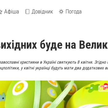
Афіша
Довідник
Погода
вихідних буде на Вели
равославні християни в Україні святкують 8 квітня. Згідно
цполітики, у квітні українці будуть мати два додаткових в