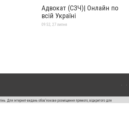
Адвокат (СЗЧ)| Онлайн по
всій Україні
09:52, 27 липня
пінь. Для інтернет-видань обов'язкове розміщення прямого, відкритого для
лама" публікуються на правах реклами.
авила сайту
Автори проєкту