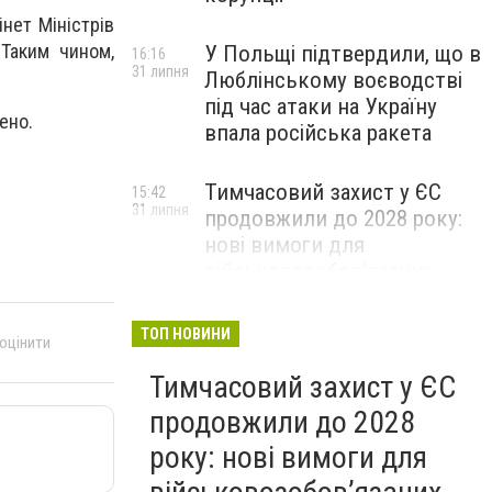
нет Міністрів
 Таким чином,
У Польщі підтвердили, що в
16:16
31 липня
Люблінському воєводстві
під час атаки на Україну
ено.
впала російська ракета
Тимчасовий захист у ЄС
15:42
31 липня
продовжили до 2028 року:
нові вимоги для
військовозобов’язаних
українців
ТОП НОВИНИ
 оцінити
Тимчасовий захист у ЄС
продовжили до 2028
року: нові вимоги для