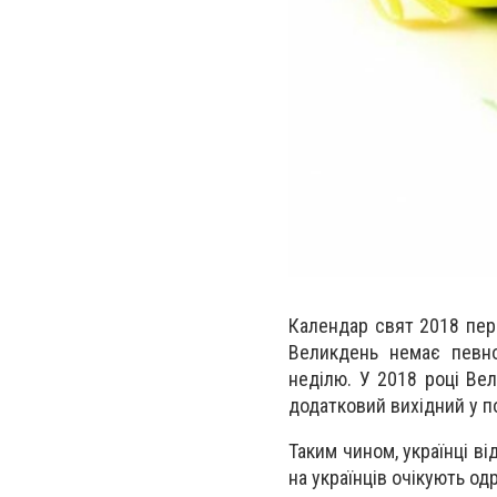
Календар свят 2018 пере
Великдень немає певно
неділю. У 2018 році Ве
додатковий вихідний у по
Таким чином, українці ві
на українців очікують од