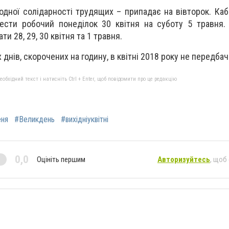
дної солідарності трудящих – припадає на вівторок. Кабі
ести робочий понеділок 30 квітня на суботу 5 травня.
ти 28, 29, 30 квітня та 1 травня.
днів, скорочених на годину, в квітні 2018 року не передбач
бхідний текст і натисніть Ctrl + Enter, щоб повідомити про це редакцію
еня
#Великдень
#вихідніуквітні
0,0
Оцініть першим
Авторизуйтесь
, щоб