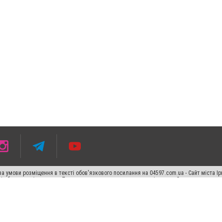
 умови розміщення в тексті обов'язкового посилання на 04597.com.ua - Сайт міста Ір
сті або в якості джерела. Порушення виняткових прав переслідується Законом.
ський спецпроєкт", "Політичні новини", "Пресреліз", "PR", "Офіційно", "Політична рек
"CitySites"
Правила класифайд
Редакційна політика
Політика конфіденційності
Пр