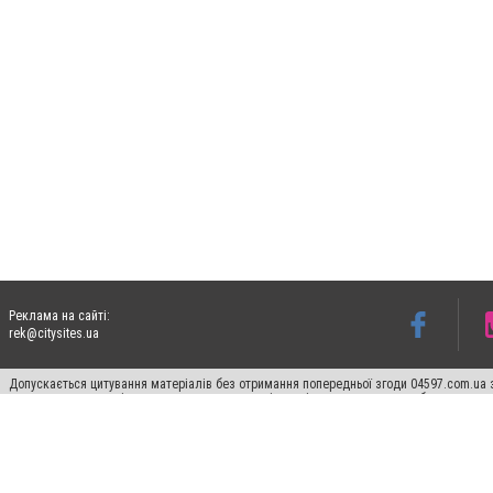
Реклама на сайті:
rek@citysites.ua
Допускається цитування матеріалів без отримання попередньої згоди 04597.com.ua за
пошукових систем гіперпосилання на цитовані статті не нижче другого абзацу в тек
Матеріали з плашками "Новини компаній", "Промо", "Партнерський матеріал", "Партнер
Реклама на сайті
Франшиза 