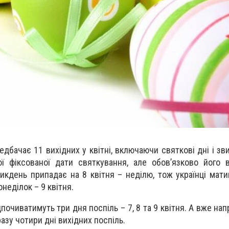
дбачає 11 вихідних у квітні, включаючи святкові дні і зви
ї фіксованої дати святкування, але обов’язково його 
ликдень припадає на 8 квітня – неділю, тож українці мат
неділок – 9 квітня.
дпочиватимуть три дня поспіль – 7, 8 та 9 квітня. А вже нап
разу чотири дні вихідних поспіль.