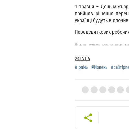
1 травня – День міжнаро
прийняв рішення перен
українці будуть відпочива
Передсвяткових робочих 
Якщо ви помітили помилку, виділіть нео
24TV.UA
#Ірпінь
#Ирпень
#сайтІрп