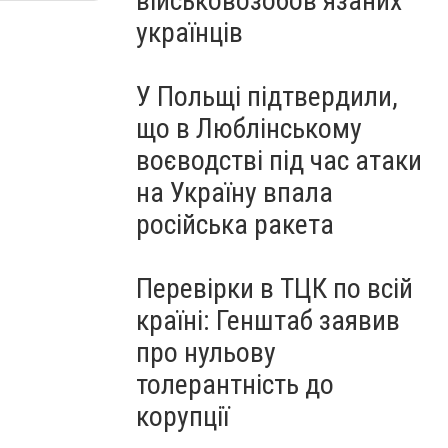
військовозобов’язаних
українців
У Польщі підтвердили,
що в Люблінському
воєводстві під час атаки
на Україну впала
російська ракета
Перевірки в ТЦК по всій
країні: Генштаб заявив
про нульову
толерантність до
корупції