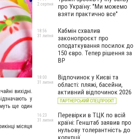
2 серпня
про Україну: "Ми можемо
взяти практично все"
Кабмін схвалив
18:56
31 липня
законопроєкт про
оподаткування посилок до
150 євро. Тепер рішення за
ВР
Відпочинок у Києві та
18:00
31 липня
області: пляжі, басейни,
чайні вихідні.
активний відпочинок 2026
відзначають у
ПАРТНЕРСЬКИЙ СПЕЦПРОЄКТ
имуть ще один
Перевірки в ТЦК по всій
16:23
31 липня
країні: Генштаб заявив про
рикінці місяця
нульову толерантність до
корупції