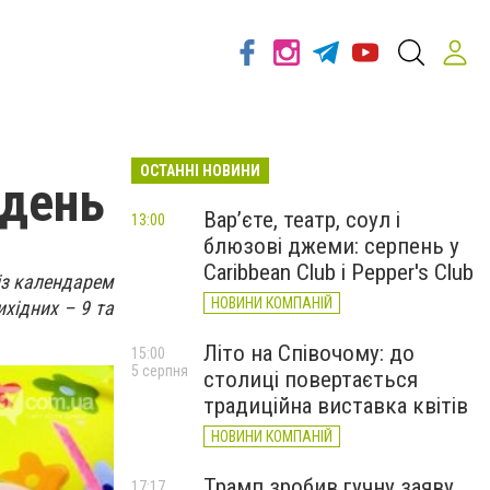
ОСТАННІ НОВИНИ
кдень
Вар’єте, театр, соул і
13:00
блюзові джеми: серпень у
Caribbean Club і Pepper's Club
 із календарем
НОВИНИ КОМПАНІЙ
ихідних – 9 та
Літо на Співочому: до
15:00
5 серпня
столиці повертається
традиційна виставка квітів
НОВИНИ КОМПАНІЙ
Трамп зробив гучну заяву
17:17