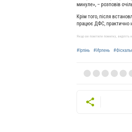
минуле», – розповів очі
Крім того, після встано
працює ДФС, практично 
Якщо ви помітили помилку, виділіть нео
#Ірпінь
#Ирпень
#Фіскаль