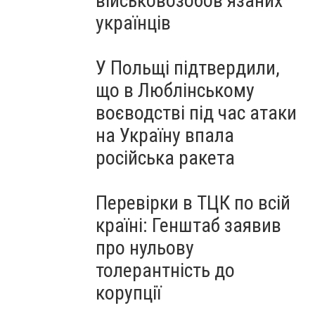
військовозобов’язаних
українців
У Польщі підтвердили,
що в Люблінському
воєводстві під час атаки
на Україну впала
російська ракета
Перевірки в ТЦК по всій
країні: Генштаб заявив
про нульову
толерантність до
корупції