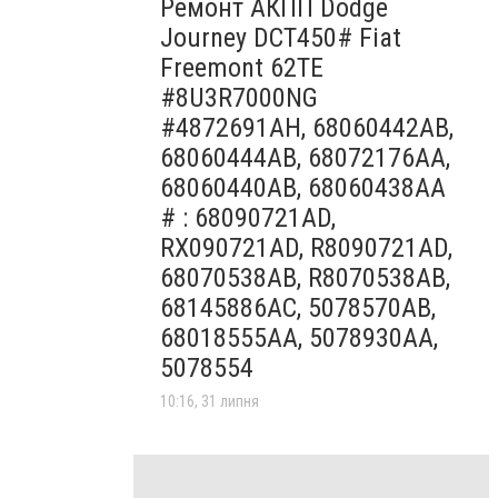
Ремонт АКПП Dodge
Journey DCT450# Fiat
Freemont 62TE
#8U3R7000NG
#4872691AH, 68060442AB,
68060444AB, 68072176AA,
68060440AB, 68060438AA
# : 68090721AD,
RX090721AD, R8090721AD,
68070538AB, R8070538AB,
68145886AC, 5078570AB,
68018555AA, 5078930AA,
5078554
10:16, 31 липня