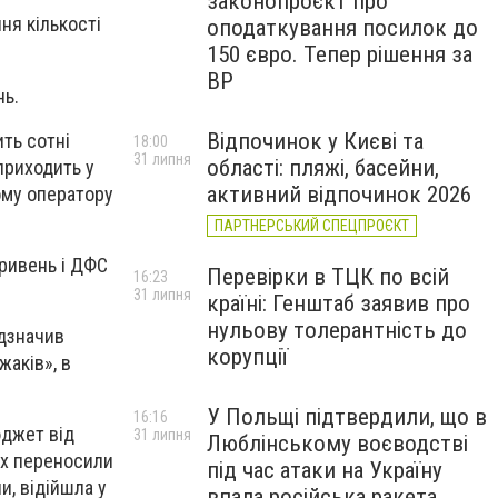
законопроєкт про
ня кількості
оподаткування посилок до
150 євро. Тепер рішення за
ВР
нь.
Відпочинок у Києві та
ить сотні
18:00
31 липня
області: пляжі, басейни,
приходить у
активний відпочинок 2026
ому оператору
ПАРТНЕРСЬКИЙ СПЕЦПРОЄКТ
гривень і ДФС
Перевірки в ТЦК по всій
16:23
31 липня
країні: Генштаб заявив про
нульову толерантність до
ідзначив
корупції
жаків», в
У Польщі підтвердили, що в
16:16
юджет від
31 липня
Люблінському воєводстві
ах переносили
під час атаки на Україну
и, відійшла у
впала російська ракета