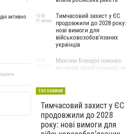
Тимчасовий захист у ЄС
одні активно
15:42
31 липня
продовжили до 2028 року:
нові вимоги для
військовозобов’язаних
українців
Максим Бородін наживо:
17:00
29 липня
великий літній концерт на
терасі River Mall
 оцінити
НОВИНИ КОМПАНІЙ
ТОП НОВИНИ
Тимчасовий захист у ЄС
продовжили до 2028
року: нові вимоги для