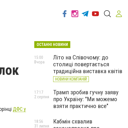
ОСТАННІ НОВИНИ
Літо на Співочому: до
15:00
Вчора
столиці повертається
илок
традиційна виставка квітів
НОВИНИ КОМПАНІЙ
Трамп зробив гучну заяву
17:17
2 серпня
про Україну: "Ми можемо
взяти практично все"
орінці
ДФС у
Кабмін схвалив
18:56
31 липня