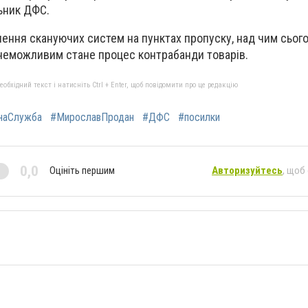
льник ДФС.
влення скануючих систем на пунктах пропуску, над чим сьог
неможливим стане процес контрабанди товарів.
бхідний текст і натисніть Ctrl + Enter, щоб повідомити про це редакцію
наСлужба
#МирославПродан
#ДФС
#посилки
0,0
Оцініть першим
Авторизуйтесь
, щоб