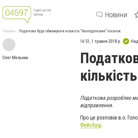
Новини
Головна
Податкова буде обмежувати кількість "безподаткових" посилок
16:51, 1 травня 2018 р.
Над
Податков
Олег Мельник
кількіст
Податкова розробляє ме
відправлення.
Про це розповів в.о. Гол
Фейсбуці
.