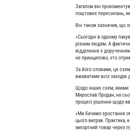
Загалом він прокоментув
поштових пересилань, як
Він також зазначив, що 
«Сьогодні в одному паку
різним людям. А фактичн
відділення з дорученням
не принципово, хто отри
За його словами, ця схе
вживатиме всіх заходів д
Щодо інших схем, якими 
Мирослав Продан, на сьо
процесі рішення щодо вв
«Ми бачимо зростання об
цього виграв. Практика,
імпортний товар через п