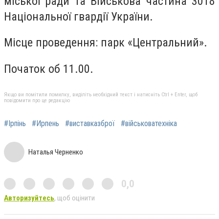
міської ради та Військова частина 3018
Національної гвардії України.
Місце проведення: парк «Центральний».
Початок об 11.00.
Якщо ви помітили помилку, виділіть необхідний текст і натисніть Ctrl + Enter, щоб
повідомити про це редакцію
#Ірпінь
#Ирпень
#виставказброї
#військоватехніка
Наталья Черненко
0,0
Авторизуйтесь
, щоб оцінити