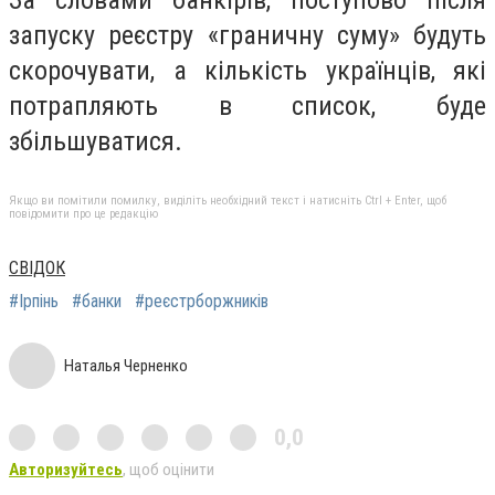
запуску реєстру «граничну суму» будуть
скорочувати, а кількість українців, які
потрапляють в список, буде
збільшуватися.
Якщо ви помітили помилку, виділіть необхідний текст і натисніть Ctrl + Enter, щоб
повідомити про це редакцію
СВІДОК
#Ірпінь
#банки
#реєстрборжників
Наталья Черненко
0,0
Авторизуйтесь
, щоб оцінити