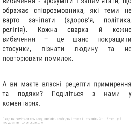
вибачення - зрозуміти і запам’ятати, що
ображає співрозмовника, які теми не
варто зачіпати (здоров’я, політика,
релігія). Кожна сварка й кожне
вибачення – це шанс покращити
стосунки, пізнати людину та не
повторювати помилок.
А ви маєте власні рецепти примирення
та подяки? Поділіться з нами у
коментарях.
Якщо ви помітили помилку, виділіть необхідний текст і натисніть Ctrl + Enter, щоб
повідомити про це редакцію