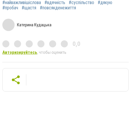
#найважливішіслова
#вдячність
#суспільство
#дякую
#пробач
#щастя
#повсякденежиття
Катерина Кудацька
0,0
Авторизируйтесь
, чтобы оценить