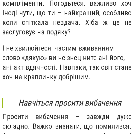
компліменти. Погодьтеся, важливо хоч
іноді чути, що ти – найкращий, особливо
коли спіткала невдача. Хіба ж це не
заслуговує на подяку?
І не хвилюйтеся: частим вживанням
слово «дякую» ви не знеціните ані його,
ані акт вдячності. Навпаки, так світ стане
хоч на краплинку добрішим.
Навчіться просити вибачення
Просити вибачення – завжди дуже
складно. Важко визнати, що помилився.