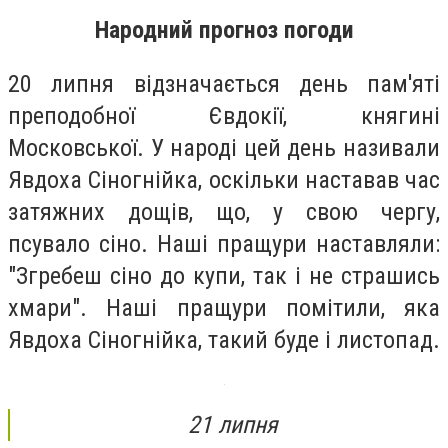
Народний прогноз погоди
20 липня відзначається день пам'яті
преподобної Євдокії, княгині
Московської. У народі цей день називали
Явдоха Сіногнійка, оскільки наставав час
затяжних дощів, що, у свою чергу,
псувало сіно. Наші пращури наставляли:
"Згребеш сіно до купи, так і не страшись
хмари". Наші пращури помітили, яка
Явдоха Сіногнійка, такий буде і листопад.
21 липня