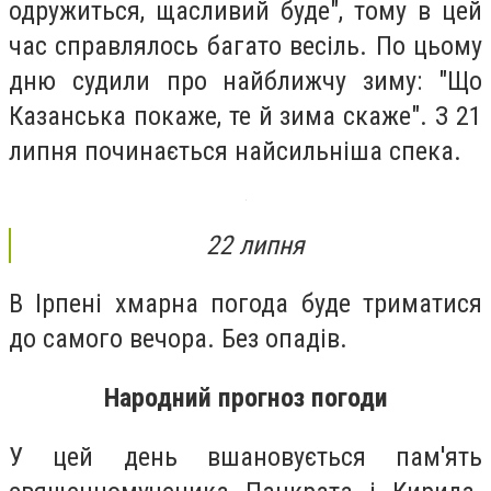
одружиться, щасливий буде", тому в цей
час справлялось багато весіль. По цьому
дню судили про найближчу зиму: "Що
Казанська покаже, те й зима скаже". З 21
липня починається найсильніша спека.
22 липня
В Ірпені хмарна погода буде триматися
до самого вечора. Без опадів.
Народний прогноз погоди
У цей день вшановується пам'ять