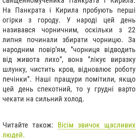
священномученика Панкрата і Кирила.
На Панкрата і Кирила пробують перші
огірки з городу. У народі цей день
називався чорничним, оскільки з 22
липня починали збирати чорницю. За
народним повір'ям, "чорниця відводить
від живота лихо", вона "лікує виразку
шлунку, чистить кров, відновлює роботу
печінки". Наші пращури помітили, якщо
цей день спекотний, то у грудні варто
чекати на сильний холод.
Читайте також:
Вісім звичок щасливих
людей.