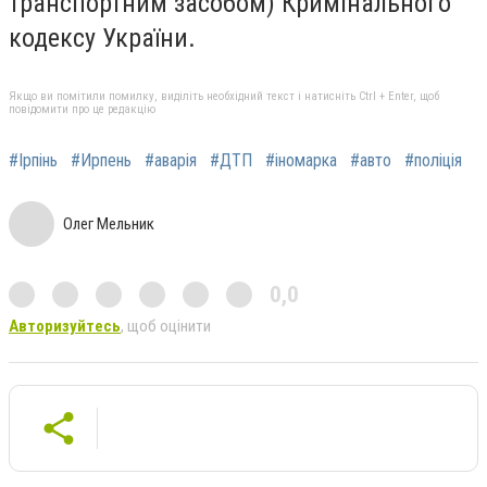
транспортним засобом) Кримінального
кодексу України.
Якщо ви помітили помилку, виділіть необхідний текст і натисніть Ctrl + Enter, щоб
повідомити про це редакцію
#Ірпінь
#Ирпень
#аварія
#ДТП
#іномарка
#авто
#поліція
Олег Мельник
0,0
Авторизуйтесь
, щоб оцінити