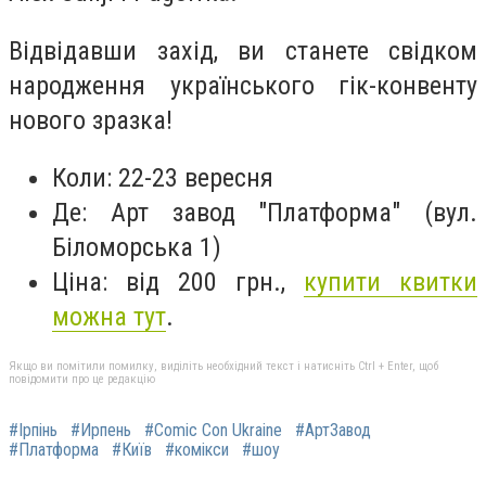
Відвідавши захід, ви станете свідком
народження українського гік-конвенту
нового зразка!
Коли: 22-23 вересня
Де: Арт завод "Платформа" (вул.
Біломорська 1)
Ціна: від 200 грн.,
купити квитки
можна тут
.
Якщо ви помітили помилку, виділіть необхідний текст і натисніть Ctrl + Enter, щоб
повідомити про це редакцію
#Ірпінь
#Ирпень
#Comic Con Ukraine
#АртЗавод
#Платформа
#Київ
#комікси
#шоу