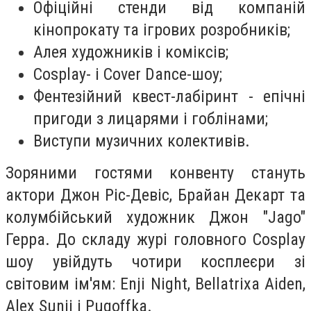
Офіційні стенди від компаній
кінопрокату та ігрових розробників;
Алея художників і коміксів;
Cosplay- і Cover Dance-шоу;
Фентезійний квест-лабіринт - епічні
пригоди з лицарями і гоблінами;
Виступи музичних колективів.
Зоряними гостями конвенту стануть
актори Джон Ріс-Девіс, Брайан Декарт та
колумбійський художник Джон "Jago"
Герра. До складу журі головного Cosplay
шоу увійдуть чотири косплеєри зі
світовим ім'ям: Enji Night, Bellatrixa Aiden,
Alex Sunji і Pugoffka.