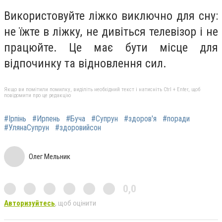
Використовуйте ліжко виключно для сну:
не їжте в ліжку, не дивіться телевізор і не
працюйте. Це має бути місце для
відпочинку та відновлення сил.
Якщо ви помітили помилку, виділіть необхідний текст і натисніть Ctrl + Enter, щоб
повідомити про це редакцію
#Ірпінь
#Ирпень
#Буча
#Супрун
#здоров'я
#поради
#УлянаСупрун
#здоровийсон
Олег Мельник
0,0
Авторизуйтесь
, щоб оцінити