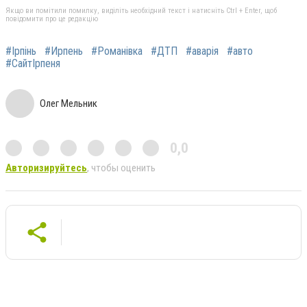
Якщо ви помітили помилку, виділіть необхідний текст і натисніть Ctrl + Enter, щоб
повідомити про це редакцію
#Ірпінь
#Ирпень
#Романівка
#ДТП
#аварія
#авто
#СайтІрпеня
Олег Мельник
0,0
Авторизируйтесь
, чтобы оценить