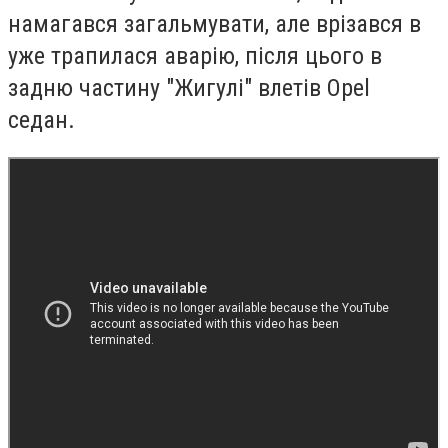
намагався загальмувати, але врізався в
уже трапилася аварію, після цього в
задню частину "Жигулі" влетів Opel
седан.