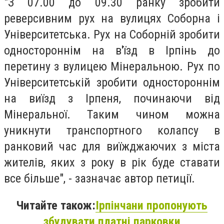
"З 07.00 до 09.30 ранку зробити
реверсивним рух на вулицях Соборна і
Університетська. Рух на Соборній зробити
одностороннім на в'їзд в Ірпінь до
перетину з вулицею Мінеральною. Рух по
Університетській зробити одностороннім
на виїзд з Ірпеня, починаючи від
Мінеральної. Таким чином можна
уникнути транспортного колапсу в
ранковий час для виїжджаючих з міста
жителів, яких з року в рік буде ставати
все більше", - зазначає автор петиції.
Читайте також:
Ірпінчани пропонують
збудувати платні парковки