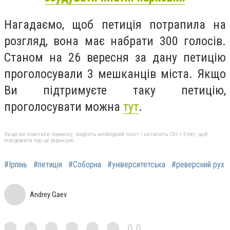
Нагадаємо, щоб петиція потрапила на
розгляд, вона має набрати 300 голосів.
Станом на 26 вересня за дану петицію
проголосували 3 мешканців міста. Якщо
Ви підтримуєте таку петицію,
проголосувати можна
тут
.
Якщо ви помітили помилку, виділіть необхідний текст і натисніть Ctrl + Enter, щоб
повідомити про це редакцію
#Ірпінь
#петиція
#Соборна
#університетська
#реверсний рух
Andrey Gaev
0,0