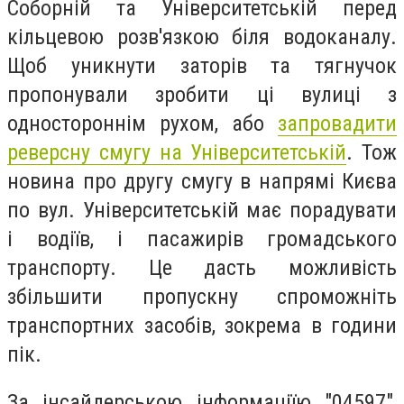
Соборній та Університетській перед
кільцевою розв'язкою біля водоканалу.
Щоб уникнути заторів та тягнучок
пропонували зробити ці вулиці з
одностороннім рухом, або
запровадити
реверсну смугу на Університетській
. Тож
новина про другу смугу в напрямі Києва
по вул. Університетській має порадувати
і водіїв, і пасажирів громадського
транспорту. Це дасть можливість
збільшити пропускну спроможніть
транспортних засобів, зокрема в години
пік.
За інсайдерською інформаціїю "04597",