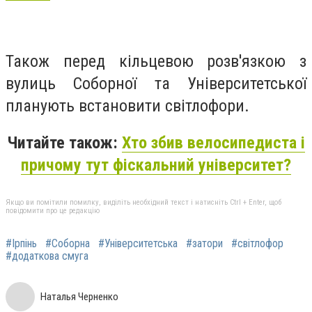
Також перед кільцевою розв'язкою з
вулиць Соборної та Університетської
планують встановити світлофори.
Читайте також:
Хто збив велосипедиста і
причому тут фіскальний університет?
Якщо ви помітили помилку, виділіть необхідний текст і натисніть Ctrl + Enter, щоб
повідомити про це редакцію
#Ірпінь
#Соборна
#Університетська
#затори
#світлофор
#додаткова смуга
Наталья Черненко