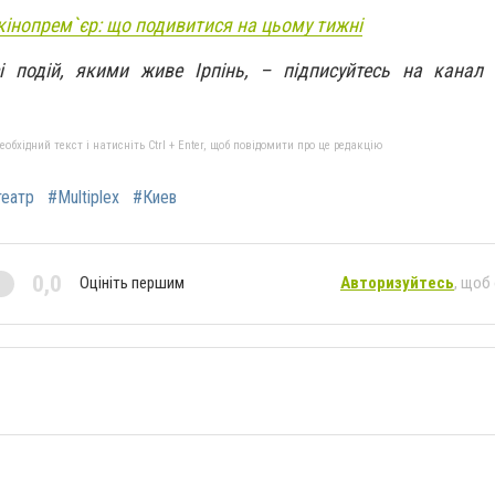
кінопрем`єр: що подивитися на цьому тижні
сі подій, якими живе Ірпінь, – підписуйтесь на канал
бхідний текст і натисніть Ctrl + Enter, щоб повідомити про це редакцію
театр
#Multiplex
#Киев
0,0
Оцініть першим
Авторизуйтесь
, щоб