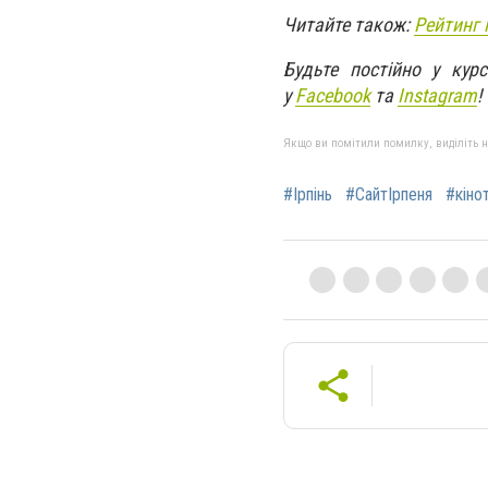
Читайте також:
Рейтинг 
Будьте постійно у кур
у
Facebook
та
Instagram
!
Якщо ви помітили помилку, виділіть нео
#Ірпінь
#СайтІрпеня
#кіно