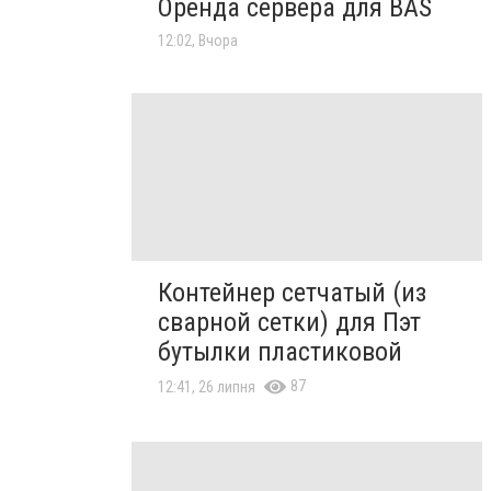
Оренда сервера для BAS
12:02, Вчора
Контейнер сетчатый (из
сварной сетки) для Пэт
бутылки пластиковой
87
12:41, 26 липня