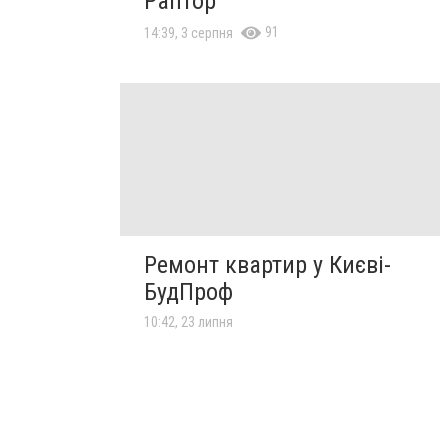
Раптор
91
14:39, 3 серпня
Ремонт квартир у Києві-
БудПроф
10:42, 23 липня