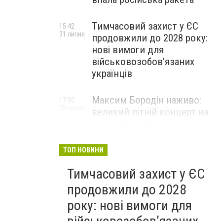
Тимчасовий захист у ЄС
15:42
31 липня
продовжили до 2028 року:
нові вимоги для
військовозобов’язаних
українців
Максим Бородін наживо:
17:00
29 липня
великий літній концерт на
терасі River Mall
НОВИНИ КОМПАНІЙ
ТОП НОВИНИ
Тимчасовий захист у ЄС
продовжили до 2028
року: нові вимоги для