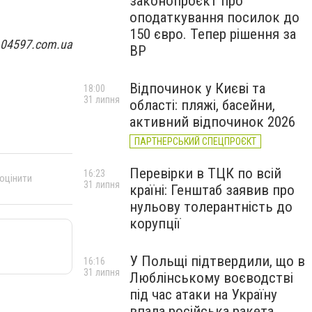
законопроєкт про
оподаткування посилок до
150 євро. Тепер рішення за
 04597.com.ua
ВР
Відпочинок у Києві та
18:00
31 липня
області: пляжі, басейни,
активний відпочинок 2026
ПАРТНЕРСЬКИЙ СПЕЦПРОЄКТ
Перевірки в ТЦК по всій
16:23
 оцінити
31 липня
країні: Генштаб заявив про
нульову толерантність до
корупції
У Польщі підтвердили, що в
16:16
31 липня
Люблінському воєводстві
під час атаки на Україну
впала російська ракета