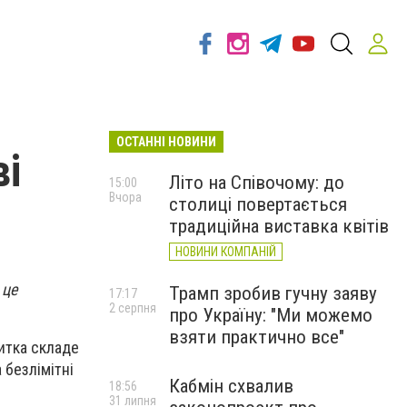
ОСТАННІ НОВИНИ
ві
Літо на Співочому: до
15:00
Вчора
столиці повертається
традиційна виставка квітів
НОВИНИ КОМПАНІЙ
 це
Трамп зробив гучну заяву
17:17
2 серпня
про Україну: "Ми можемо
взяти практично все"
витка складе
 безлімітні
Кабмін схвалив
18:56
31 липня