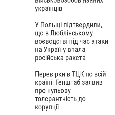
військовозобов’язаних
українців
У Польщі підтвердили,
що в Люблінському
воєводстві під час атаки
на Україну впала
російська ракета
Перевірки в ТЦК по всій
країні: Генштаб заявив
про нульову
толерантність до
корупції