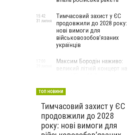
Тимчасовий захист у ЄС
15:42
31 липня
продовжили до 2028 року:
нові вимоги для
військовозобов’язаних
українців
Максим Бородін наживо:
17:00
29 липня
великий літній концерт на
терасі River Mall
НОВИНИ КОМПАНІЙ
ТОП НОВИНИ
Тимчасовий захист у ЄС
продовжили до 2028
року: нові вимоги для