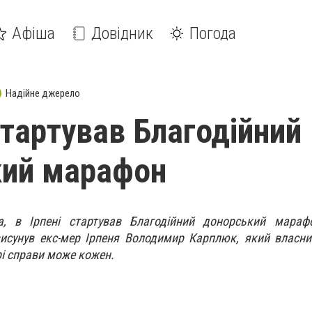
Афіша
Довідник
Погода
Надійне джерело
стартував Благодійний
кий марафон
а, в Ірпені стартував Благодійний донорський марафон
исунув екс-мер Ірпеня Володимир Карплюк, який власн
рі справи може кожен.