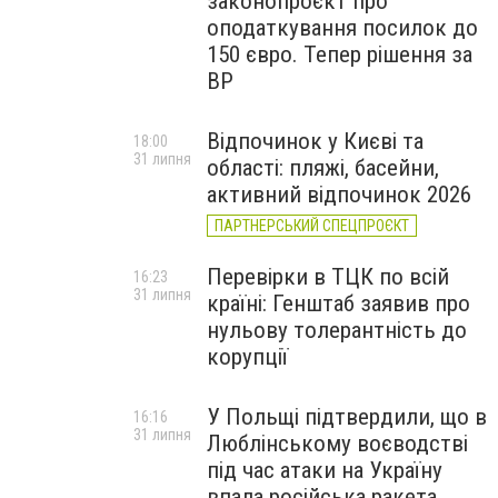
законопроєкт про
оподаткування посилок до
150 євро. Тепер рішення за
ВР
Відпочинок у Києві та
18:00
31 липня
області: пляжі, басейни,
активний відпочинок 2026
ПАРТНЕРСЬКИЙ СПЕЦПРОЄКТ
Перевірки в ТЦК по всій
16:23
31 липня
країні: Генштаб заявив про
нульову толерантність до
корупції
У Польщі підтвердили, що в
16:16
31 липня
Люблінському воєводстві
під час атаки на Україну
впала російська ракета