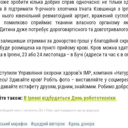
оже зробити кілька добрих справ одночасно: не тільки зд
а й підтримати 9-річного хлопчика Ігната Ковшинця з Ір
 нього ювенільний ревматоїдний артрит, вражений сугло
а помилково сприймає тканини власного організму як
 Дитина дуже потребує дороговартісного та довготривалого
 залишивши отримані за донорство гроші у благодійній скр
буде розміщена на пункті прийому крові. Кров можна здат
 в Ірпені, 23 або 24 листопада – в Бучі (адреси та час є в 
ступили Управління охорони здоров’я ІМР, компанія «Натур
есь! Здавайте кров! Робіть фото – виставляйте у соцмере
давайте естафету друзям, рідним, знайомим. Робимо добро
йте також:
В Ірпені відбудеться День робототехніки
бхідний текст і натисніть Ctrl + Enter, щоб повідомити про це редакцію
рський марафон
#щедрий вівторок
#день донора