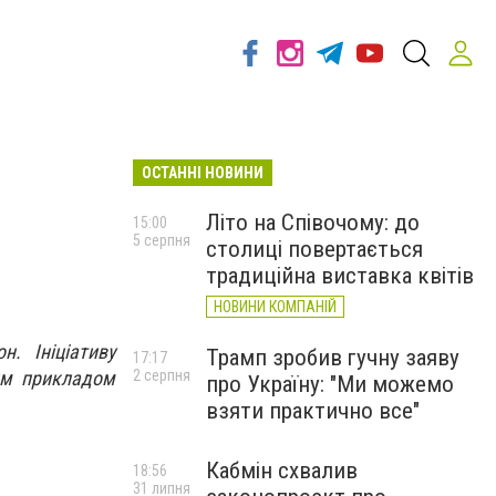
ОСТАННІ НОВИНИ
Літо на Співочому: до
15:00
5 серпня
столиці повертається
традиційна виставка квітів
НОВИНИ КОМПАНІЙ
. Ініціативу
Трамп зробив гучну заяву
17:17
им прикладом
2 серпня
про Україну: "Ми можемо
взяти практично все"
Кабмін схвалив
18:56
31 липня