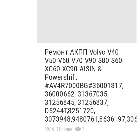
Ремонт АКПП Volvo V40
V50 V60 V70 V90 S80 S60
XC60 XC90 AISIN &
Powershift
#AV4R7000BG#36001817,
36000662, 31367035,
31256845, 31256837,
D5244T,8251720,
3073948,9480761,8636197,306
1
10:16, 31 липня