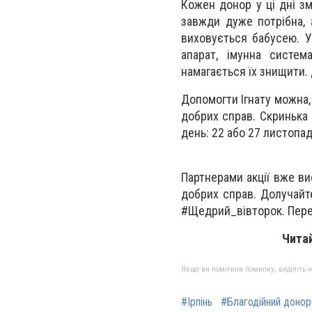
Кожен донор у ці дні зм
завжди дуже потрібна, 
виховується бабусею. У
апарат, імунна систем
намагається їх знищити.
Допомогти Ігнату можна,
добрих справ. Скринька 
день: 22 або 27 листопада
Партнерами акції вже ви
добрих справ. Долучайт
#Щедрий_вівторок. Пере
Чита
Якщо ви помітили помилку, виділіть нео
#Ірпінь
#Благодійний доно