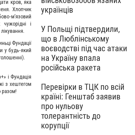
військовозобов’язаних
ати кров, яка
українців
пеня. Хлопчик
бово-м’язовий
 чужорідні і
У Польщі підтвердили,
 лікування.
що в Люблінському
иньці Фундації
воєводстві під час атаки
и у будь-який
на Україну впала
оголошенні).
російська ракета
+» і Фундація
жі з хештегом
Перевірки в ТЦК по всій
 разом!
країні: Генштаб заявив
про нульову
толерантність до
корупції