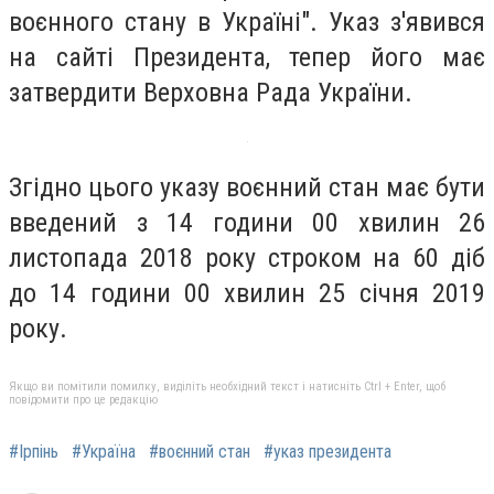
воєнного стану в Україні". Указ з'явився
на сайті Президента, тепер його має
затвердити Верховна Рада України.
Згідно цього указу воєнний стан має бути
введений з 14 години 00 хвилин 26
листопада 2018 року строком на 60 діб
до 14 години 00 хвилин 25 січня 2019
року.
Якщо ви помітили помилку, виділіть необхідний текст і натисніть Ctrl + Enter, щоб
повідомити про це редакцію
#Ірпінь
#Україна
#воєнний стан
#указ президента