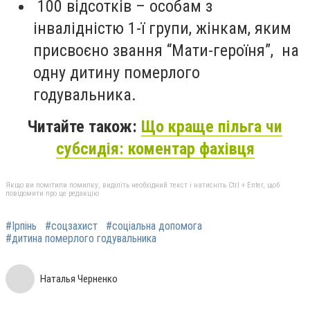
100 відсотків – особам з
інвалідністю 1-ї групи, жінкам, яким
присвоєно звання “Мати-героїня”, на
одну дитину померлого
годувальника.
Читайте також:
Що краще пільга чи
субсидія: коментар фахівця
Якщо ви помітили помилку, виділіть необхідний текст і натисніть Ctrl + Enter, щоб
повідомити про це редакцію
#Ірпінь
#соцзахист
#соціальна допомога
#дитина померлого годувальника
Наталья Черненко