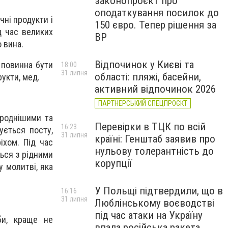
законопроєкт про
оподаткування посилок до
чні продукти і
150 євро. Тепер рішення за
д час великих
ВР
 вина.
Відпочинок у Києві та
а повинна бути
18:00
31 липня
області: пляжі, басейни,
рукти, мед.
активний відпочинок 2026
ПАРТНЕРСЬКИЙ СПЕЦПРОЄКТ
ороднішими та
Перевірки в ТЦК по всій
16:23
ується посту,
31 липня
країні: Генштаб заявив про
іхом. Під час
нульову толерантність до
ься з рідними
корупції
у молитві, яка
У Польщі підтвердили, що в
16:16
31 липня
Люблінському воєводстві
під час атаки на Україну
би, краще не
впала російська ракета