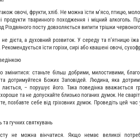
акож овочі, фрукти, хліб. Не можна їсти м'ясо, птицю, моло
і продукти тваринного походження і міцний алкоголь. Пі
ріод Різдвяного посту довзоляється випити трішки червоного
е не дієта, а духовний розвиток. У середу та п'ятницю їж
Рекомендується їсти горіхи, сирі або квашені овочі, сухоф
оведінкою
о змінитися: станьте більш добрими, милостивими, благ
 та дотримуйтеся Божих Заповідей. Людина, яка дотрим
, лається, – порушує його. Така поведінка вважається гр
хороше та не допускайте близько поганих думок. Не сваріт
те, позбавте себе від гріховних думок. Проведіть цей час 
ь та гучних святкувань
осту не можна вінчатися. Якщо немає великої потре