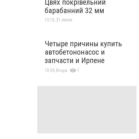
Цвях покрівельний
барабанний 32 мм
13:10, 31 липня
Четыре причины купить
автобетононасос и
запчасти и Ирпене
1
10:34, Вчора