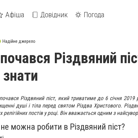
Афіша
Довідник
Погода
Надійне джерело
 почався Різдвяний піс
 знати
почався Різдвяний піст, який триватиме до 6 січня 2019 
ищенні душі і тіла перед святом Різдва Христового. Різдв
 релігійних постів у році. Він вважається одним з найсуво
не можна робити в Різдвяний піст?
жі