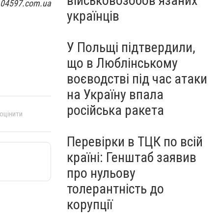
військовозобов’язаних
 04597.com.ua
українців
У Польщі підтвердили,
що в Люблінському
воєводстві під час атаки
на Україну впала
російська ракета
 оцінити
Перевірки в ТЦК по всій
країні: Генштаб заявив
про нульову
толерантність до
корупції