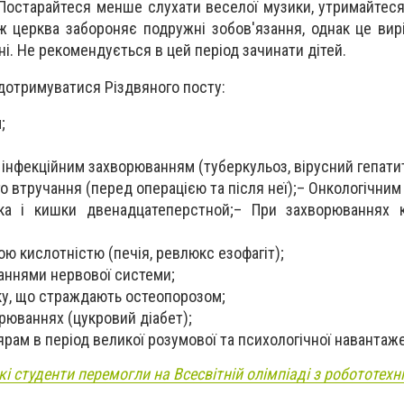
. Постарайтеся менше слухати веселої музики, утримайтеся
ож церква забороняє подружні зобов'язання, однак це ви
ні. Не рекомендується в цей період зачинати дітей.
дотримуватися Різдвяного посту:
;
інфекційним захворюванням (туберкульоз, вірусний гепатит
го втручання (перед операцією та після неї);– Онкологічним
ка і кишки двенадцатеперстной;– При захворюваннях кр
ою кислотністю (печія, ревлюкс езофагіт);
аннями нервової системи;
ку, що страждають остеопорозом;
рюваннях (цукровий діабет);
рам в період великої розумової та психологічної навантаж
кі студенти перемогли на Всесвітній олімпіаді з робототехн