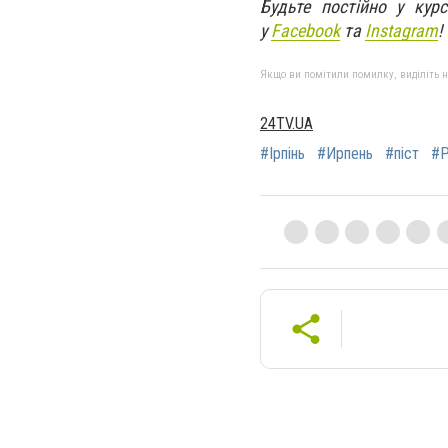
Будьте постійно у кур
у
Facebook
та
Instagram
!
Якщо ви помітили помилку, виділіть нео
24TV.UA
#Ірпінь
#Ирпень
#піст
#Р