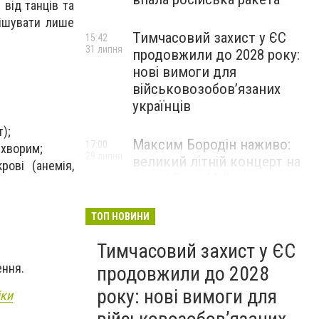
 від танців та
рішувати лише
Тимчасовий захист у ЄС
15:42
31 липня
продовжили до 2028 року:
нові вимоги для
військовозобов’язаних
українців
);
Максим Бородін наживо:
17:00
 хворим;
29 липня
великий літній концерт на
ові (анемія,
терасі River Mall
НОВИНИ КОМПАНІЙ
ТОП НОВИНИ
Тимчасовий захист у ЄС
ення.
продовжили до 2028
року: нові вимоги для
іки