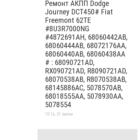
Ремонт АКПП Dodge
Journey DCT450# Fiat
Freemont 62TE
#8U3R7000NG
#4872691AH, 68060442AB,
68060444AB, 68072176AA,
68060440AB, 68060438AA
# : 68090721AD,
RX090721AD, R8090721AD,
68070538AB, R8070538AB,
68145886AC, 5078570AB,
68018555AA, 5078930AA,
5078554
10:16, 31 липня