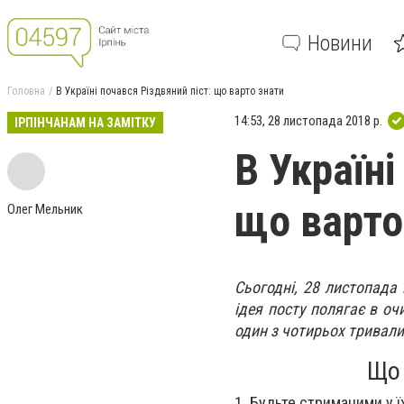
Новини
Головна
В Україні почався Різдвяний піст: що варто знати
14:53, 28 листопада 2018 р.
ІРПІНЧАНАМ НА ЗАМІТКУ
В Україні
що варто
Олег Мельник
Сьогодні, 28 листопада 
ідея посту полягає в оч
один з чотирьох тривалих
Що 
1. Будьте стриманими у ї