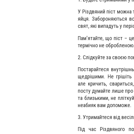
У Різдвяний піст можна т
яйця. Забороняються вс
свят, які випадуть у пе
Пам'ятайте, що піст – ц
термічно не обробленою. 
2. Слідкуйте за своєю п
Постарайтеся внутрішнь
щедрішими. Не грішіть
але кричить, свариться
посту думайте лише про 
та близькими, не пліткуй
неабияк вам допоможе.
3. Утримайтеся від весіл
Під час Різдвяного п