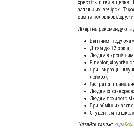
хрестіть дітей в церкві
запальних вечірок. Так
вам та чоловікові/дружи
Лікарі не рекомендують 
Вагітним і годуючим
Дітям до 12 років;
Людям з хронічним 
В період хірургічно
При виразці шлун
лейкоз);
Гастрит з підвищен
Людям із захворюв
Людям похилого ві
При обмінних захво
Студентам та школя
Читайте також:
Українсь