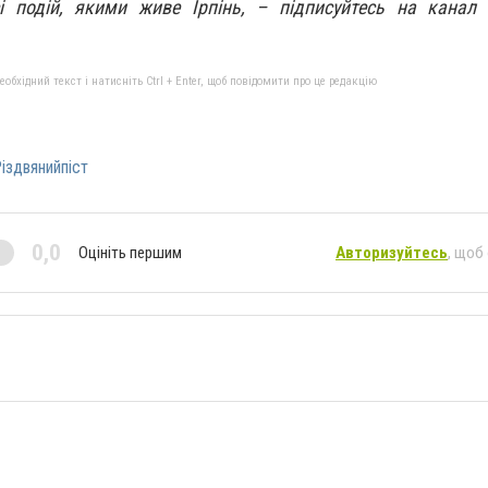
сі подій, якими живе Ірпінь, – підписуйтесь на канал
бхідний текст і натисніть Ctrl + Enter, щоб повідомити про це редакцію
іздвянийпіст
0,0
Оцініть першим
Авторизуйтесь
, щоб