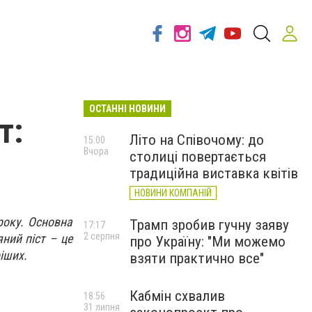
ОСТАННІ НОВИНИ
т:
Літо на Співочому: до
15:00
Вчора
столиці повертається
традиційна виставка квітів
НОВИНИ КОМПАНІЙ
року. Основна
Трамп зробив гучну заяву
17:17
2 серпня
яний піст – це
про Україну: "Ми можемо
ріших.
взяти практично все"
Кабмін схвалив
18:56
31 липня