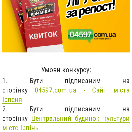
Умови конкурсу:
1. Бути пiдписаним на
сторiнку
04597.com.ua - Сайт міста
Ірпеня
2. Бути пiдписаним на
сторiнку
Центральний будинок культури
місто Ірпінь