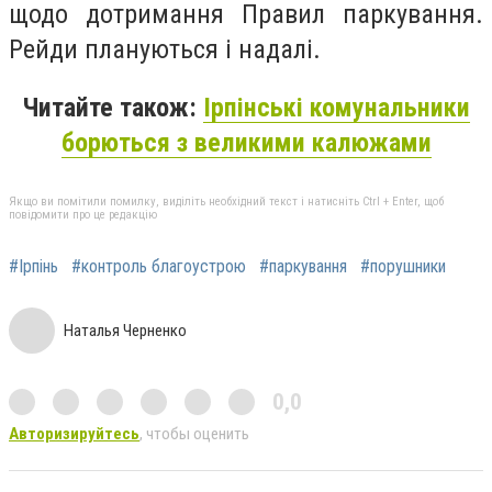
щодо дотримання Правил паркування.
Рейди плануються і надалі.
Читайте також:
Ірпінські комунальники
борються з великими калюжами
Якщо ви помітили помилку, виділіть необхідний текст і натисніть Ctrl + Enter, щоб
повідомити про це редакцію
#Ірпінь
#контроль благоустрою
#паркування
#порушники
Наталья Черненко
0,0
Авторизируйтесь
, чтобы оценить