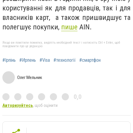
користуванні як для продавців, так і для
власників карт, а також пришвидшує та
полегшує покупки,
пише
AIN.
Якщо ви помітили помилку, виділіть необхідний текст і натисніть Ctrl + Enter, щоб
повідомити про це редакцію
#Ірпінь
#Ирпень
#Visa
#технології
#смартфон
Олег Мельник
0,0
Авторизуйтесь
, щоб оцінити