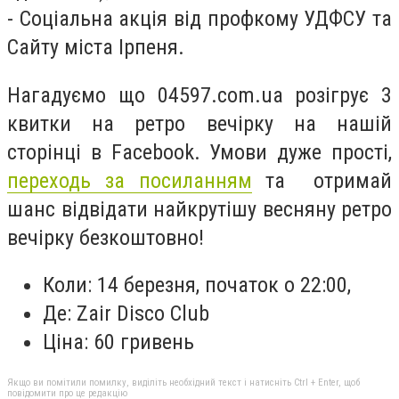
- Соціальна акція від профкому УДФСУ та
Сайту міста Ірпеня.
Нагадуємо що 04597.com.ua розігрує 3
квитки на ретро вечірку на нашій
сторінці в Facebook. Умови дуже прості,
переходь за посиланням
та отримай
шанс відвідати найкрутішу весняну ретро
вечірку безкоштовно!
Коли: 14 березня, початок о 22:00,
Де: Zair Disco Club
Ціна: 60 гривень
Якщо ви помітили помилку, виділіть необхідний текст і натисніть Ctrl + Enter, щоб
повідомити про це редакцію