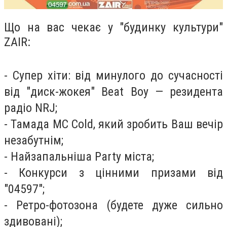
Що на вас чекає у "будинку культури"
ZAIR:
- Супер хіти: від минулого до сучасності
від "диск-жокея" Beat Boy — резидента
радіо NRJ;
- Тамада MC Cold, який зробить Ваш вечір
незабутнім;
- Найзапальніша Party міста;
- Конкурси з цінними призами від
"04597";
- Ретро-фотозона (будете дуже сильно
здивовані);