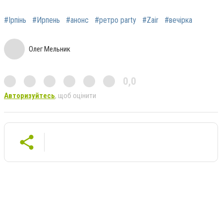
#Ірпінь
#Ирпень
#анонс
#ретро party
#Zair
#вечірка
Олег Мельник
0,0
Авторизуйтесь
, щоб оцінити