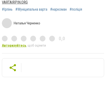
VARTAIRPIN.ORG
#Ірпінь
#Муніципальна варта
#наркоман
#поліція
Наталья Черненко
0,0
Авторизуйтесь
, щоб оцінити