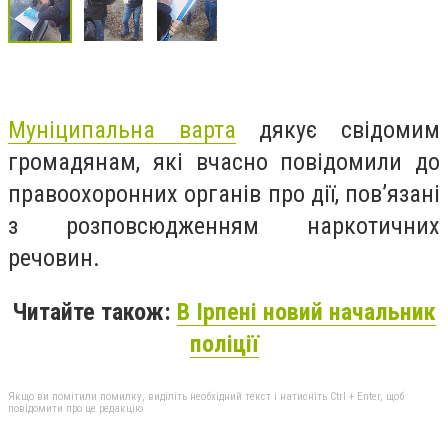
Муніципальна варта
дякує свідомим
громадянам, які вчасно повідомили до
правоохоронних органів про дії, пов’язані
з розповсюдженням наркотичних
речовин.
Читайте також:
В Ірпені новий начальник
поліції
Якщо ви помітили помилку, виділіть необхідний текст і натисніть Ctrl + Enter, щоб
повідомити про це редакцію